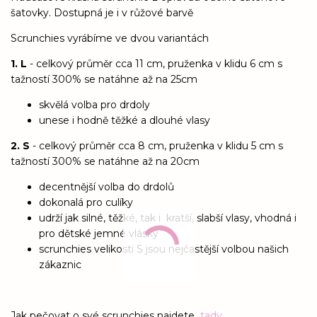
šatovky. Dostupná je i v růžové barvě
Scrunchies vyrábíme ve dvou variantách
1. L
- celkový průměr cca 11 cm, pruženka v klidu 6 cm s
tažností 300% se natáhne až na 25cm
skvělá volba pro drdoly
unese i hodně těžké a dlouhé vlasy
2. S
- celkový průměr cca 8 cm, pruženka v klidu 5 cm s
tažností 300% se natáhne až na 20cm
decentnější volba do drdolů
dokonalá pro culíky
udrží jak silné, těžké, tak i kratší, slabší vlasy, vhodná i
pro dětské jemné vlásky
scrunchies velikosti S jsou nejčastější volbou našich
zákaznic
Jak pečovat o své scrunchies najdete
tady