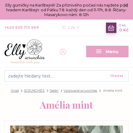
Elly gumičky na Karlštejně! Za příznivého počasí nás najdete pod
hradem Karlštejn: od Pátku 7.8. každý den od 11-17h, 8.8. Říčany-
Masarykovo nám. 8-12h
0
ks
+420 605 713 969
CZK
0 Kč
Menu
Hledat
Úvod
SCRUNCHIES
Satén
Vzorované scrunchies
Amélia mint
Amélia mint