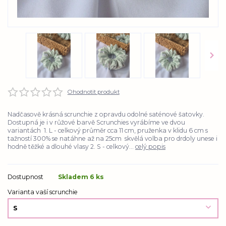
Ohodnotit produkt
Nadčasově krásná scrunchie z opravdu odolné saténové šatovky.
Dostupná je i v růžové barvě Scrunchies vyrábíme ve dvou
variantách 1. L - celkový průměr cca 11 cm, pruženka v klidu 6 cm s
tažností 300% se natáhne až na 25cm skvělá volba pro drdoly unese i
hodně těžké a dlouhé vlasy 2. S - celkový...
celý popis
Dostupnost
Skladem 6 ks
Varianta vaší scrunchie