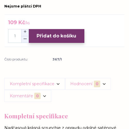
Nejsme plátci DPH
109 Kč
/
ks
Přidat do košíku
Číslo produktu:
367/1
Kompletní specifikace
Hodnocení
0
Komentáře
0
Kompletní specifikace
Nadčasově krásná scrunchie z opravdu odolné saténové