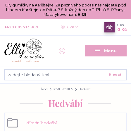
Elly gumičky na Karlštejně! Za příznivého počasí nás najdete pod
hradem Karlštejn: od Pátku 7.8. každý den od 11-17h, 8.8. Říčany-
Masarykovo nám. 8-12h
0
ks
+420 605 713 969
CZK
0 Kč
Menu
Hledat
Úvod
SCRUNCHIES
Hedvábí
Hedvábí
Přírodní hedvábí