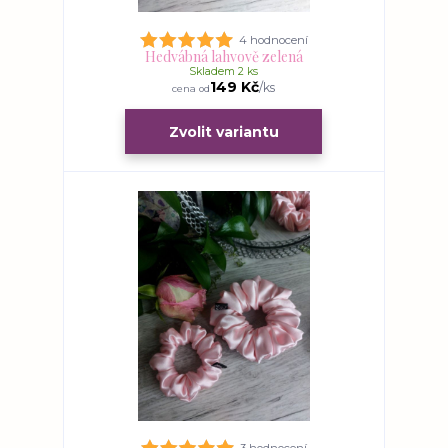
4 hodnocení
Hedvábná lahvově zelená
Skladem 2 ks
149 Kč
/
ks
cena od
Zvolit variantu
3 hodnocení