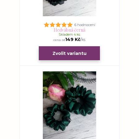
6 hodnocení
Hedvábná černá
Skladem 4 ks
149 Kč
/
ks
cena od
Zvolit variantu