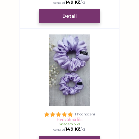
149 Kč
/
ks
cena od
Detail
1 hodnocení
Hedvábná lila
Skladem 5 ks
149 Kč
/
ks
cena od