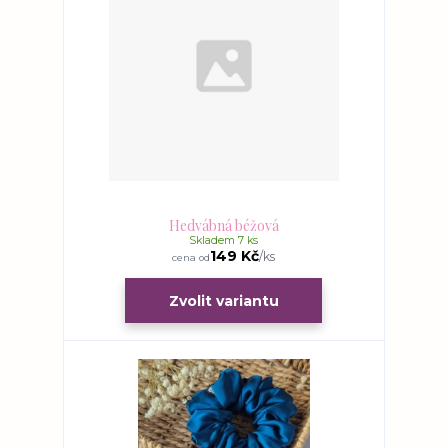
Hedvábná béžová
Skladem 7 ks
149 Kč
/
ks
cena od
Zvolit variantu