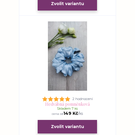
Zvolit variantu
2 hodnocení
Hedvábná pomněnková
Skladem 7 ks
149 Kč
/
ks
cena od
Zvolit variantu