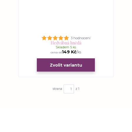
3 hodnocení
Hedvábná hnědá
Skladem 5 ks
149 Kč
/
ks
cena od
Zvolit variantu
strana
z 1