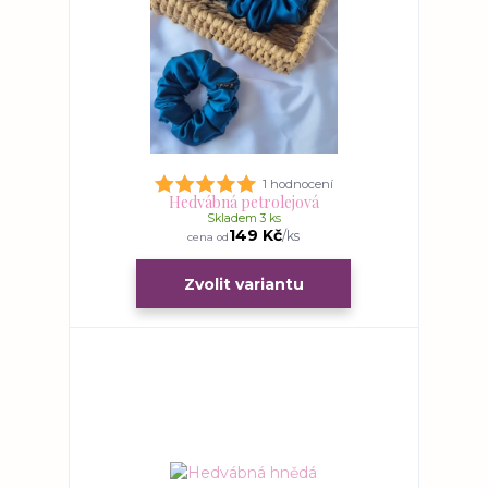
1 hodnocení
Hedvábná petrolejová
Skladem 3 ks
149 Kč
/
ks
cena od
Zvolit variantu