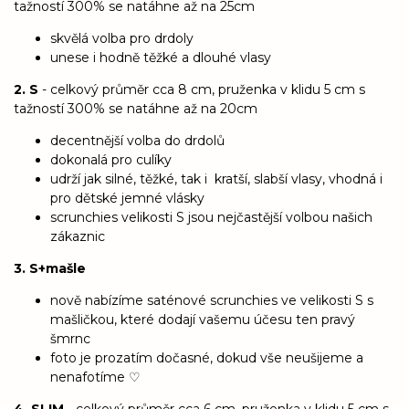
tažností 300% se natáhne až na 25cm
skvělá volba pro drdoly
unese i hodně těžké a dlouhé vlasy
2. S
- celkový průměr cca 8 cm, pruženka v klidu 5 cm s
tažností 300% se natáhne až na 20cm
decentnější volba do drdolů
dokonalá pro culíky
udrží jak silné, těžké, tak i kratší, slabší vlasy, vhodná i
pro dětské jemné vlásky
scrunchies velikosti S jsou nejčastější volbou našich
zákaznic
3. S+mašle
nově nabízíme saténové scrunchies ve velikosti S s
mašličkou, které dodají vašemu účesu ten pravý
šmrnc
foto je prozatím dočasné, dokud vše neušijeme a
nenafotíme ♡
4. SLIM
- celkový průměr cca 6 cm, pruženka v klidu 5 cm s