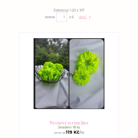
Zobrazuji 1-20 z 107
strana
z 6
další
Neonové scrunchies
Skladem 18 ks
119 Kč
/
ks
cena od