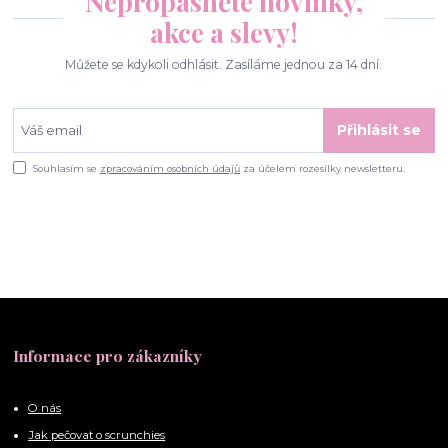
Nepropásněte novinky,
akce a slevy!
Můžete se kdykoli odhlásit. Zasíláme jednou za 14 dní.
Přihlásit se
Souhlasím se
zpracováním osobních údajů
za účelem rozesílky newsletteru.
Informace pro zákazníky
O nás
Jak pečovat o scrunchies