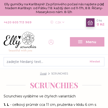
Elly gumičky na Karlštejně! Za příznivého počasí nás najdete pod
hradem Karlštejn: od Pátku 7.8. každý den od 11-17h, 8.8. Říčany-
Masarykovo nám. 8-12h
0
ks
+420 605 713 969
CZK
0 Kč
Menu
Hledat
Úvod
SCRUNCHIES
SCRUNCHIES
Scrunchies vyrábíme ve čtyřech variantách
1. L
- celkový průměr cca 11 cm, pruženka v klidu 6 cm s