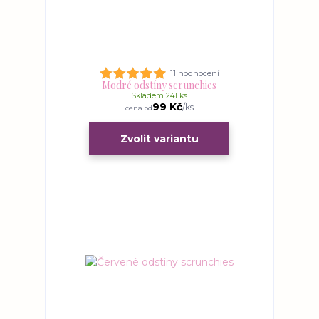
11 hodnocení
Modré odstíny scrunchies
Skladem 241 ks
99 Kč
/
ks
cena od
Zvolit variantu