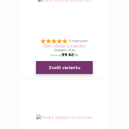
5 hodnocení
Zlaté odstíny scrunchies
Skladem 43 ks
99 Kč
/
ks
cena od
Zvolit variantu