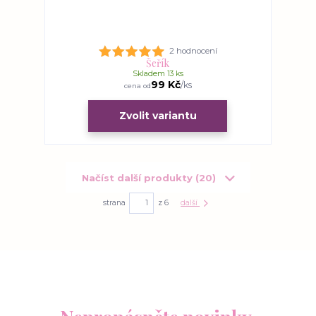
2 hodnocení
Šeřík
Skladem 13 ks
99 Kč
/
ks
cena od
Zvolit variantu
Načíst další produkty (20)
strana
z 6
další