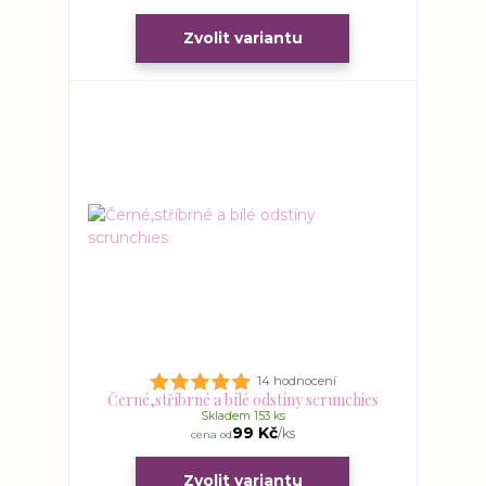
Zvolit variantu
14 hodnocení
Černé,stříbrné a bílé odstíny scrunchies
Skladem 153 ks
99 Kč
/
ks
cena od
Zvolit variantu