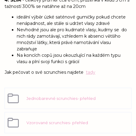
tažností 300% se natáhne až na 20cm
ideální výběr úzké saténové gumičky pokud chcete
nenápadnost, ale stále si udržet vlasy zdravé
Nevhodné jsou ale pro kudrnaté vlasy, kudrny se do
nich rády zamotávají, vzhledem k absenci většího
množství látky, která právě namotávání vlasu
zabraňuje
Na koncích copů jsou okouzlující na každém typu
vlasu a plní svoji funkci s grácií
Jak pečovat o své scrunchies najdete
tady
Jednobarevné scrunchies- přehled
Vzorované scrunchies- přehled