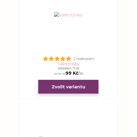
2 hodnocení
Valentýnka
Skladem 11 ks
99 Kč
/
ks
cena od
Zvolit variantu