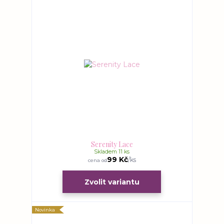
Serenity Lace
Skladem 11 ks
99 Kč
/
ks
cena od
Zvolit variantu
Novinka