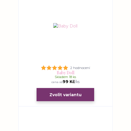
2 hodnocení
Baby Doll
Skladem 18 ks
99 Kč
/
ks
cena od
Zvolit variantu