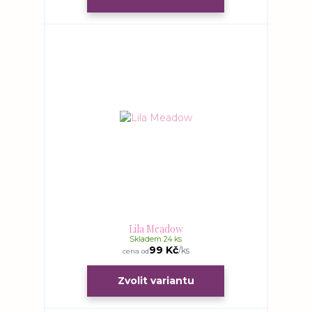
Lila Meadow
Skladem 24 ks
99 Kč
/
ks
cena od
Zvolit variantu