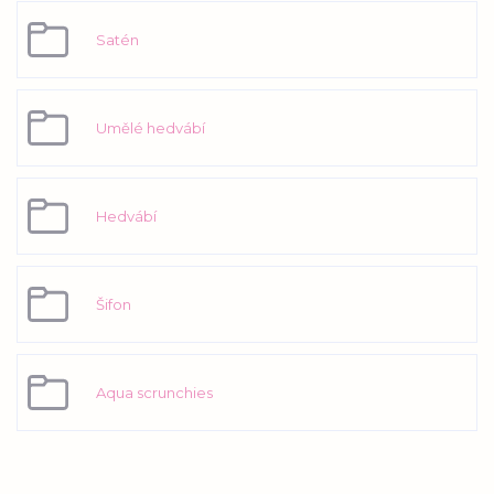
Satén
Umělé hedvábí
Hedvábí
Šifon
Aqua scrunchies