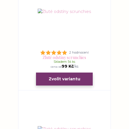
2 hodnocení
Žluté odstíny scrunchies
Skladem 54 ks
99 Kč
/
ks
cena od
Zvolit variantu