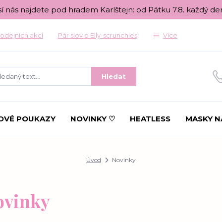
sí nás najdete pod hradem Karlštejn: od Pátku 7.8. každý de
odejních akcí
Pár slov o Elly-scrunchies
Více
Hledat
OVÉ POUKAZY
NOVINKY ♡
HEATLESS
MASKY N
Úvod
Novinky
ovinky