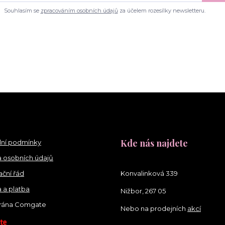
Souhlasím se
zpracováním osobních údajů
za účelem rozesílky newsletteru.
Kde nás najdete
ní podmínky
 osobních údajů
ční řád
Konvalinková 339
 a platba
Nižbor, 267 05
brána Comgate
Nebo na prodejních
akcí