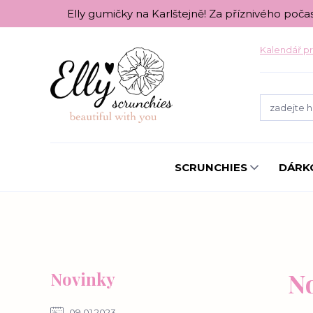
Elly gumičky na Karlštejně! Za příznivého poča
Kalendář pr
SCRUNCHIES
DÁRK
N
Novinky
09.01.2023