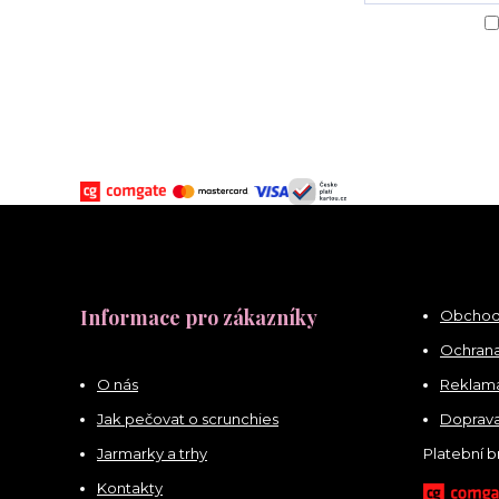
Informace pro zákazníky
Obchod
Ochrana
O nás
Reklama
Jak pečovat o scrunchies
Doprava
Jarmarky a trhy
Platební 
Kontakty