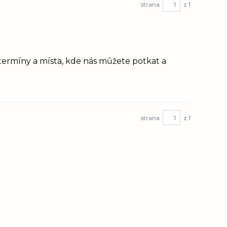
strana
z 1
 termíny a místa, kde nás můžete potkat a
strana
z 1