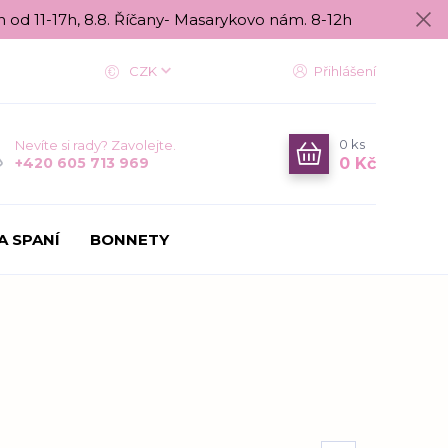
n od 11-17h, 8.8. Říčany- Masarykovo nám. 8-12h
CZK
Přihlášení
0
ks
Nevíte si rady? Zavolejte.
0 Kč
+420 605 713 969
A SPANÍ
BONNETY