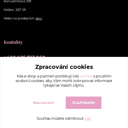
Konvalinková 339
Nižbor, 267 05
Nebo na prodejních
akcí
Kontakty
+420 605 713 969
(Po-Ne, 10-20 hod.)
Zpracování cookies
info@elly-scrunchies.cz
Náš e-shop a partneři potřebují Váš
souhlas
s použitím
souborů cookies, aby Vám mohli zobrazovat informace
týkající se Vašich zájmů.
Souhlasím
Nastavení
Souhlas můžete odmítnout
zde
.
Vytvořeno na
Eshop-rychle.cz