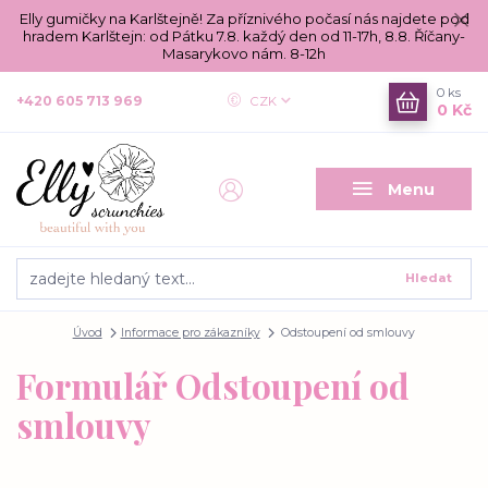
Elly gumičky na Karlštejně! Za příznivého počasí nás najdete pod
hradem Karlštejn: od Pátku 7.8. každý den od 11-17h, 8.8. Říčany-
Masarykovo nám. 8-12h
0
ks
+420 605 713 969
CZK
0 Kč
Menu
Hledat
Úvod
Informace pro zákazníky
Odstoupení od smlouvy
Formulář Odstoupení od
smlouvy