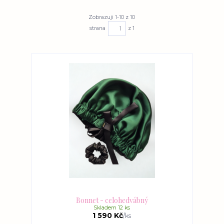
Zobrazuji 1-10 z 10
strana
z 1
Bonnet - celohedvábný
Skladem 12 ks
1 590 Kč
/
ks