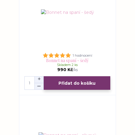
1 hodnocení
Bonnet na spaní - šedý
Skladem 2 ks
990 Kč
/
ks
Přidat do košíku