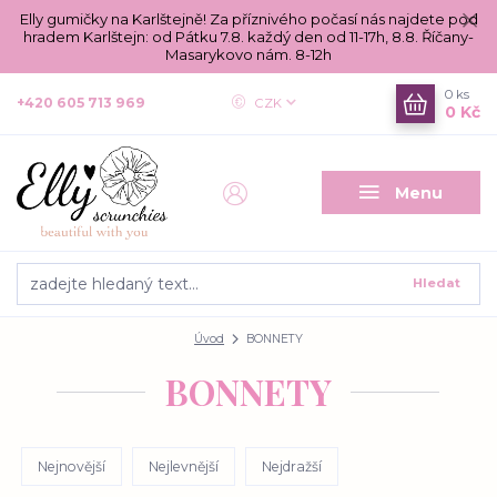
Elly gumičky na Karlštejně! Za příznivého počasí nás najdete pod
hradem Karlštejn: od Pátku 7.8. každý den od 11-17h, 8.8. Říčany-
Masarykovo nám. 8-12h
0
ks
+420 605 713 969
CZK
0 Kč
Menu
Hledat
Úvod
BONNETY
BONNETY
Nejnovější
Nejlevnější
Nejdražší