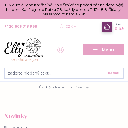
Elly gumičky na Karlštejně! Za příznivého počasí nás najdete pod
hradem Karlštejn: od Pátku 7.8. každý den od 11-17h, 8.8. Říčany-
Masarykovo nám. 8-12h
0
ks
+420 605 713 969
CZK
0 Kč
Menu
Hledat
Úvod
Informace pro zákazníky
Novinky
09.01.2023