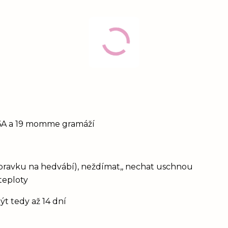
y 6A a 19 momme gramáží
ípravku na hedvábí), neždímat,, nechat uschnou
teploty
ýt tedy až 14 dní