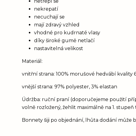
netřepí se
nekrepatí
necuchají se
mají zdravý vzhled
vhodné pro kudrnaté vlasy
díky široké gumě netlačí
nastavitelná velikost
Materiál:
vnitřní strana: 100% morušové hedvábí kvalit
vnější strana: 97% polyester, 3% elastan
Údržba: ruční praní (doporučejeme použití př
volně rozložený, žehlit maximálně na 1. stupeň 
Bonnety šiji po objednání, lhůta dodání může b