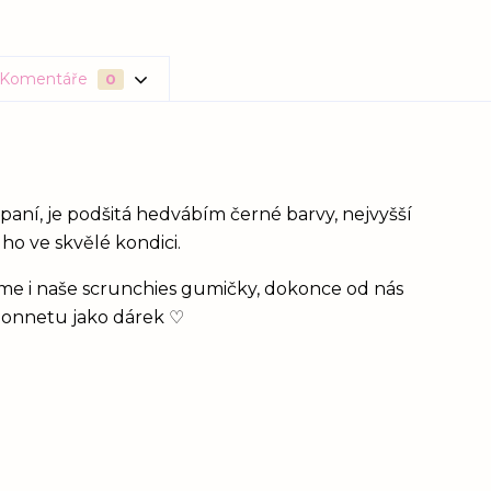
Komentáře
0
spaní, je podšitá hedvábím černé barvy, nejvyšší
ho ve skvělé kondici.
jeme i naše scrunchies gumičky, dokonce od nás
 bonnetu jako dárek ♡