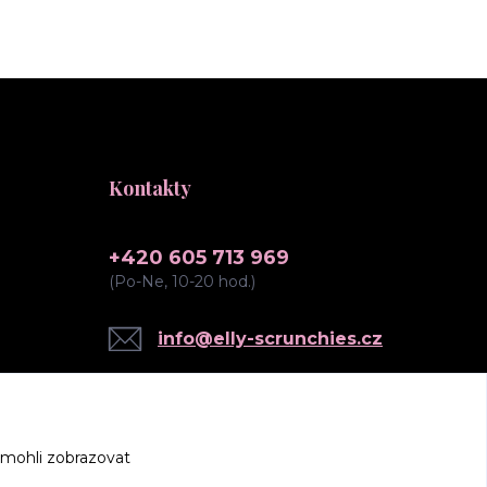
Kontakty
+420 605 713 969
(Po-Ne, 10-20 hod.)
info@elly-scrunchies.cz
 mohli zobrazovat