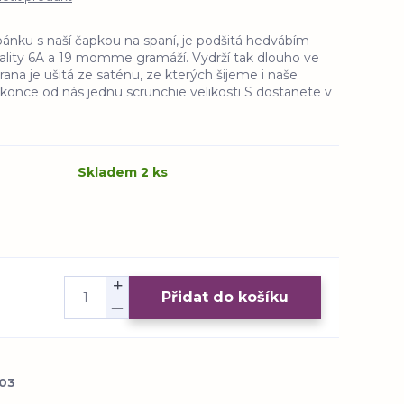
spánku s naší čapkou na spaní, je podšitá hedvábím
vality 6A a 19 momme gramáží. Vydrží tak dlouho ve
trana je ušitá ze saténu, ze kterých šijeme i naše
konce od nás jednu scrunchie velikosti S dostanete v
Skladem 2 ks
Přidat do košíku
03