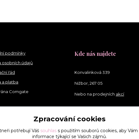
Kde nás najdete
ní podmínky
 osobních údajů
ční řád
Konvalinková 339
 a platba
Nižbor, 267 05
brána Comgate
Nebo na prodejních
akcí
Zpracování cookies
tneři potřebují Váš
souhlas
s použitím souborů cookies, aby Vám
informace týkající se Vašich zájmů.