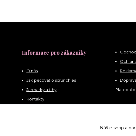
Informace pro zákazníky
Obchod
Ochrana
O nás
Reklama
Jak pečovat o scrunchies
Doprava
Jarmarky a trhy
Platební 
Kontakty
Náš e-shop a par