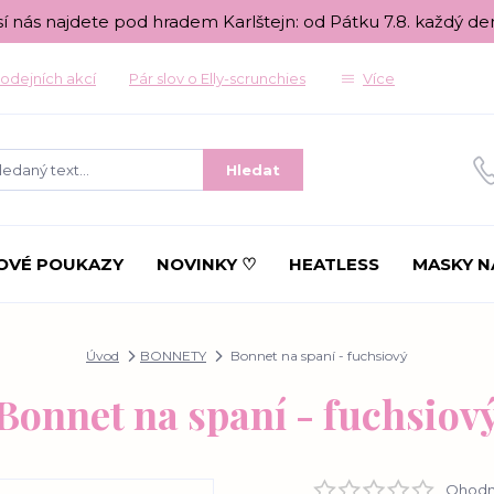
sí nás najdete pod hradem Karlštejn: od Pátku 7.8. každý de
odejních akcí
Pár slov o Elly-scrunchies
Více
Hledat
OVÉ POUKAZY
NOVINKY ♡
HEATLESS
MASKY N
Úvod
BONNETY
Bonnet na spaní - fuchsiový
Bonnet na spaní - fuchsiov
Ohodno