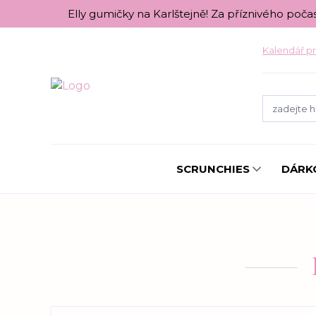
Elly gumičky na Karlštejně! Za příznivého poča
Kalendář pr
SCRUNCHIES
DÁRK