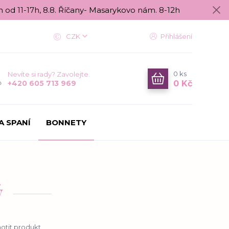
n od 11-17h, 8.8. Říčany- Masarykovo nám. 8-12h
CZK
Přihlášení
0
ks
Nevíte si rady? Zavolejte.
0 Kč
+420 605 713 969
A SPANÍ
BONNETY
ý
tit produkt