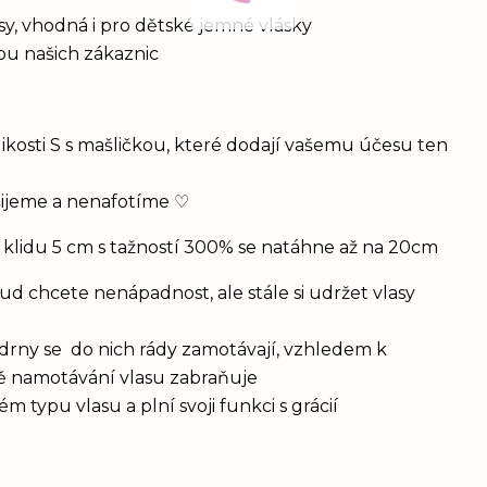
vlasy, vhodná i pro dětské jemné vlásky
bou našich zákaznic
ikosti S s mašličkou, které dodají vašemu účesu ten
šijeme a nenafotíme ♡
 klidu 5 cm s tažností 300% se natáhne až na 20cm
d chcete nenápadnost, ale stále si udržet vlasy
drny se do nich rády zamotávají, vzhledem k
vě namotávání vlasu zabraňuje
 typu vlasu a plní svoji funkci s grácií