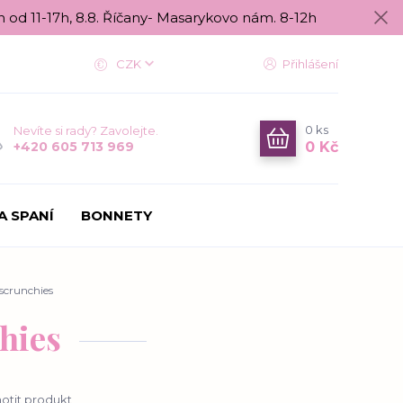
n od 11-17h, 8.8. Říčany- Masarykovo nám. 8-12h
CZK
Přihlášení
0
ks
Nevíte si rady? Zavolejte.
0 Kč
+420 605 713 969
A SPANÍ
BONNETY
 scrunchies
chies
tit produkt