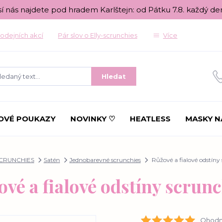
sí nás najdete pod hradem Karlštejn: od Pátku 7.8. každý de
odejních akcí
Pár slov o Elly-scrunchies
Více
Hledat
OVÉ POUKAZY
NOVINKY ♡
HEATLESS
MASKY N
CRUNCHIES
Satén
Jednobarevné scrunchies
Růžové a fialové odstíny
vé a fialové odstíny scrun
Ohodno