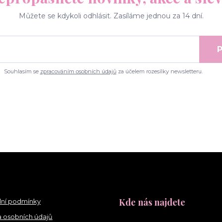
Můžete se kdykoli odhlásit. Zasíláme jednou za 14 dní.
P
Souhlasím se
zpracováním osobních údajů
za účelem rozesílky newsletteru.
Kde nás najdete
ní podmínky
 osobních údajů