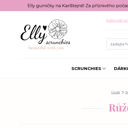
Elly gumičky na Karlštejně! Za příznivého poča
Kalendář pr
SCRUNCHIES
DÁRK
Úvod
S
Růžo