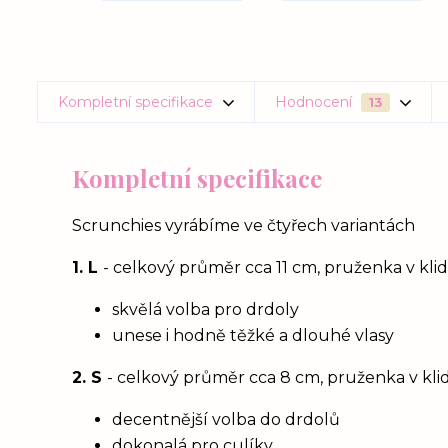
Kompletní specifikace
Hodnocení
13
Kompletní specifikace
Scrunchies vyrábíme ve čtyřech variantách
1. L
- celkový průměr cca 11 cm, pruženka v kl
skvělá volba pro drdoly
unese i hodně těžké a dlouhé vlasy
2. S
- celkový průměr cca 8 cm, pruženka v kl
decentnější volba do drdolů
dokonalá pro culíky