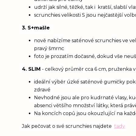
udrží jak silné, těžké, tak i kratší, slabší 
scrunchies velikosti S jsou nejčastější vol
3. S+mašle
nově nabízíme saténové scrunchies ve vel
pravý šmrnc
foto je prozatím dočasné, dokud vše neu
4. SLIM
- celkový průměr cca 6 cm, pruženka v
ideální výběr úzké saténové gumičky poku
zdravé
Nevhodné jsou ale pro kudrnaté vlasy, ku
absenci většího množství látky, která prá
Na koncích copů jsou okouzlující na každém
Jak pečovat o své scrunchies najdete
tady