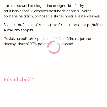
Luxusní scrunchie elegantího designu, která díky
multibarvenosti v jemných odstínech neomrzí. Velice
oblíbená na trzích, protože ve skutečnosti je ještě krásnější..
S variantou "do setu" si kupujete S+L scrunchies a polštářek
40x40cm s výplní.
Povlak na polštářek perte na 40°C v sáčku na jemné
tkaniny, složení 97% polyester, 3% elastan
Původ zboží