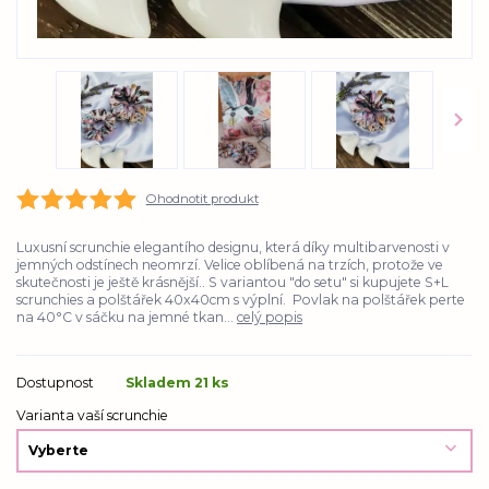
Ohodnotit produkt
Luxusní scrunchie elegantího designu, která díky multibarvenosti v
jemných odstínech neomrzí. Velice oblíbená na trzích, protože ve
skutečnosti je ještě krásnější.. S variantou "do setu" si kupujete S+L
scrunchies a polštářek 40x40cm s výplní. Povlak na polštářek perte
na 40°C v sáčku na jemné tkan...
celý popis
Dostupnost
Skladem 21 ks
Varianta vaší scrunchie