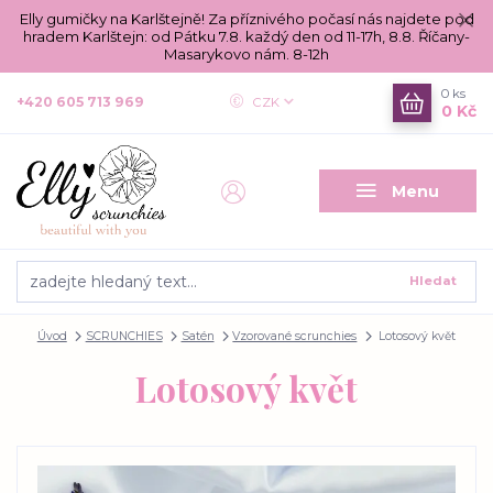
Elly gumičky na Karlštejně! Za příznivého počasí nás najdete pod
hradem Karlštejn: od Pátku 7.8. každý den od 11-17h, 8.8. Říčany-
Masarykovo nám. 8-12h
0
ks
+420 605 713 969
CZK
0 Kč
Menu
Hledat
Úvod
SCRUNCHIES
Satén
Vzorované scrunchies
Lotosový květ
Lotosový květ