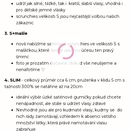
udrží jak silné, těžké, tak i kratší, slabší vlasy, vhodná i
pro dětské jemné vlásky
scrunchies velikosti S jsou nejčastější volbou našich
zákaznic
3. S+mašle
nově nabízíme saténové scrunchies ve velikosti S s
mašličkou, které dodají vašemu účesu ten pravý
šmrnc
foto je prozatím dočasné, dokud vše neušijeme a
nenafotíme ♡
4. SLIM
- celkový průměr cca 6 cm, pruženka v klidu 5 cm s
tažností 300% se natáhne až na 20cm
ideální výběr úzké saténové gumičky pokud chcete
nenápadnost, ale stále si udržet vlasy zdravé
Nevhodné jsou ale pro kudrnaté vlasy, kudrny se do
nich rády zamotávají, vzhledem k absenci většího
množství látky, která právě namotávání vlasu
zabraňuje