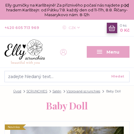
Elly gumičky na Karlštejně! Za příznivého počasí nás najdete pod
hradem Karlštejn: od Pátku 7.8. každý den od 11-17h, 8.8. Říčany-
Masarykovo nám. 8-12h
0
ks
+420 605 713 969
CZK
0 Kč
Menu
Hledat
Úvod
SCRUNCHIES
Satén
Vzorované scrunchies
Baby Doll
Baby Doll
Novinka