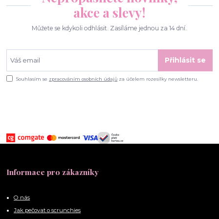
akce a slevy!
Můžete se kdykoli odhlásit. Zasíláme jednou za 14 dní.
Přihlásit se
Souhlasím se
zpracováním osobních údajů
za účelem rozesílky newsletteru.
Informace pro zákazníky
O nás
Jak pečovat o scrunchies