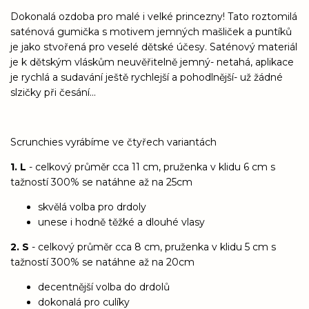
Dokonalá ozdoba pro malé i velké princezny! Tato roztomilá
saténová gumička s motivem jemných mašliček a puntíků
je jako stvořená pro veselé dětské účesy. Saténový materiál
je k dětským vláskům neuvěřitelně jemný- netahá, aplikace
je rychlá a sudavání ještě rychlejší a pohodlnější- už žádné
slzičky při česání...
Scrunchies vyrábíme ve čtyřech variantách
1. L
- celkový průměr cca 11 cm, pruženka v klidu 6 cm s
tažností 300% se natáhne až na 25cm
skvělá volba pro drdoly
unese i hodně těžké a dlouhé vlasy
2. S
- celkový průměr cca 8 cm, pruženka v klidu 5 cm s
tažností 300% se natáhne až na 20cm
decentnější volba do drdolů
dokonalá pro culíky