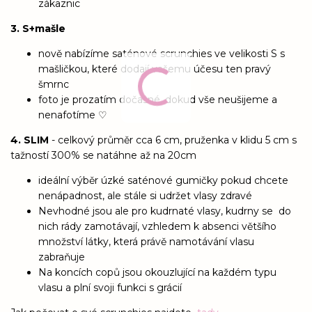
zákaznic
3. S+mašle
nově nabízíme saténové scrunchies ve velikosti S s
mašličkou, které dodají vašemu účesu ten pravý
šmrnc
foto je prozatím dočasné, dokud vše neušijeme a
nenafotíme ♡
4. SLIM
- celkový průměr cca 6 cm, pruženka v klidu 5 cm s
tažností 300% se natáhne až na 20cm
ideální výběr úzké saténové gumičky pokud chcete
nenápadnost, ale stále si udržet vlasy zdravé
Nevhodné jsou ale pro kudrnaté vlasy, kudrny se do
nich rády zamotávají, vzhledem k absenci většího
množství látky, která právě namotávání vlasu
zabraňuje
Na koncích copů jsou okouzlující na každém typu
vlasu a plní svoji funkci s grácií