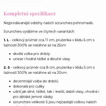
Kompletní specifikace
Nejprodávanější odstíny našich scrunchies pohromadě..
Scrunchies vyrábíme ve čtyřech variantách
1. L
- celkový průměr cca 11 cm, pruženka v klidu 6 cm s
tažností 300% se natáhne až na 25cm
skvělá volba pro drdoly
unese i hodně těžké a dlouhé vlasy
2. S
- celkový průměr cca 8 cm, pruženka v klidu 5 cm s
tažností 300% se natáhne až na 20cm
decentnější volba do drdolů
dokonalá pro culíky
udrží jak silné, těžké, tak i kratší, slabší vlasy, vhodná i
pro dětské jemné vlásky
scrunchies velikosti S jsou nejčastější volbou našich