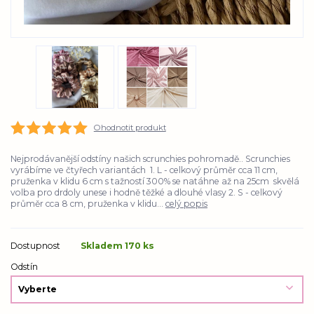
Ohodnotit produkt
Nejprodávanější odstíny našich scrunchies pohromadě.. Scrunchies
vyrábíme ve čtyřech variantách 1. L - celkový průměr cca 11 cm,
pruženka v klidu 6 cm s tažností 300% se natáhne až na 25cm skvělá
volba pro drdoly unese i hodně těžké a dlouhé vlasy 2. S - celkový
průměr cca 8 cm, pruženka v klidu...
celý popis
Dostupnost
Skladem 170 ks
Odstín