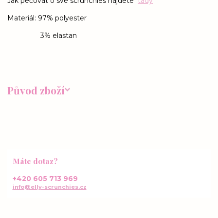
Jak pečovat o své scrunchies najdete
tady
Materiál: 97% polyester
3% elastan
Původ zboží
Máte dotaz?
+420 605 713 969
info@elly-scrunchies.cz