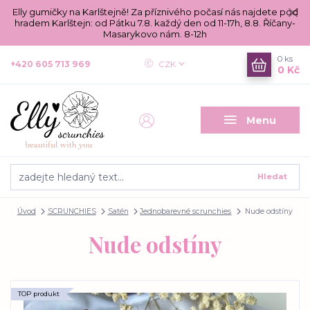
Elly gumičky na Karlštejně! Za příznivého počasí nás najdete pod
hradem Karlštejn: od Pátku 7.8. každý den od 11-17h, 8.8. Říčany-
Masarykovo nám. 8-12h
0
ks
+420 605 713 969
CZK
0 Kč
Menu
Hledat
Úvod
SCRUNCHIES
Satén
Jednobarevné scrunchies
Nude odstíny
Nude odstíny
TOP produkt