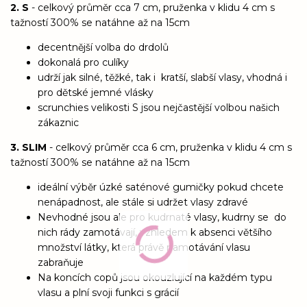
2. S
- celkový průměr cca 7 cm, pruženka v klidu 4 cm s
tažností 300% se natáhne až na 15cm
decentnější volba do drdolů
dokonalá pro culíky
udrží jak silné, těžké, tak i kratší, slabší vlasy, vhodná i
pro dětské jemné vlásky
scrunchies velikosti S jsou nejčastější volbou našich
zákaznic
3. SLIM
- celkový průměr cca 6 cm, pruženka v klidu 4 cm s
tažností 300% se natáhne až na 15cm
ideální výběr úzké saténové gumičky pokud chcete
nenápadnost, ale stále si udržet vlasy zdravé
Nevhodné jsou ale pro kudrnaté vlasy, kudrny se do
nich rády zamotávají, vzhledem k absenci většího
množství látky, která právě namotávání vlasu
zabraňuje
Na koncích copů jsou okouzlující na každém typu
vlasu a plní svoji funkci s grácií