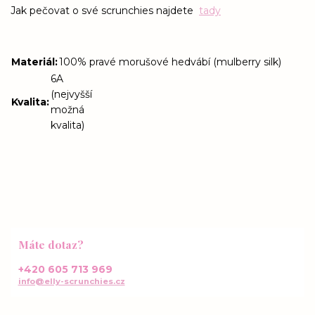
Jak pečovat o své scrunchies najdete
tady
Materiál
:
100% pravé morušové hedvábí (mulberry silk)
6A
(nejvyšší
Kvalita
:
možná
kvalita)
Máte dotaz?
+420 605 713 969
info@elly-scrunchies.cz