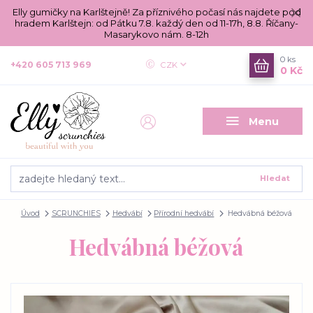
Elly gumičky na Karlštejně! Za příznivého počasí nás najdete pod
hradem Karlštejn: od Pátku 7.8. každý den od 11-17h, 8.8. Říčany-
Masarykovo nám. 8-12h
0
ks
+420 605 713 969
CZK
0 Kč
Menu
Hledat
Úvod
SCRUNCHIES
Hedvábí
Přírodní hedvábí
Hedvábná béžová
Hedvábná béžová