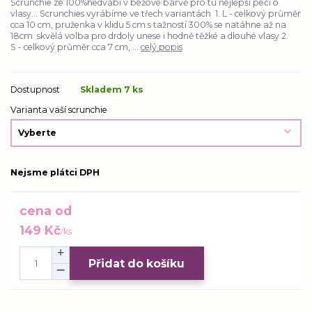
Scrunchie ze 100%hedvábí v béžové barvě pro tu nejlepší péči o
vlasy... Scrunchies vyrábíme ve třech variantách 1. L - celkový průměr
cca 10 cm, pruženka v klidu 5 cm s tažností 300% se natáhne až na
18cm skvělá volba pro drdoly unese i hodně těžké a dlouhé vlasy 2.
S - celkový průměr cca 7 cm, ...
celý popis
Dostupnost
Skladem 7 ks
Varianta vaší scrunchie
Nejsme plátci DPH
cena od
149 Kč
/
ks
Přidat do košíku