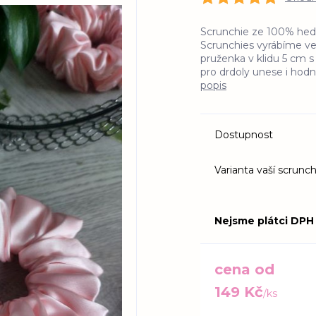
Scrunchie ze 100% hedváb
Scrunchies vyrábíme ve 
pruženka v klidu 5 cm 
pro drdoly unese i hodně
popis
Dostupnost
Varianta vaší scrunch
Nejsme plátci DPH
cena od
149 Kč
/
ks