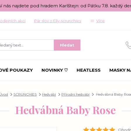
sí nás najdete pod hradem Karlštejn: od Pátku 7.8. každý de
odejních akcí
Pár slov o Elly-scrunchies
Více
Hledat
OVÉ POUKAZY
NOVINKY ♡
HEATLESS
MASKY N
Úvod
SCRUNCHIES
Hedvábí
Přírodní hedvábí
Hedvábná Baby Ros
Hedvábná Baby Rose
Ohodno