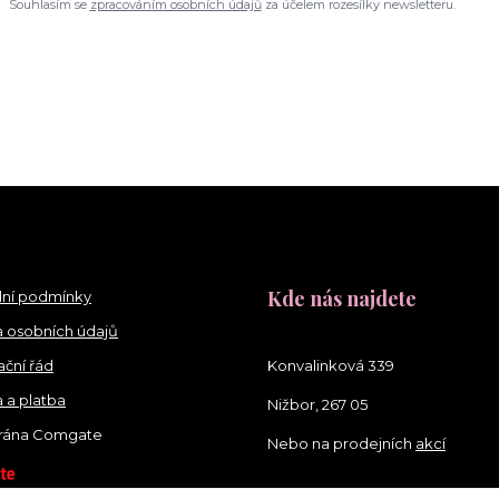
Souhlasím se
zpracováním osobních údajů
za účelem rozesílky newsletteru.
Kde nás najdete
ní podmínky
 osobních údajů
ční řád
Konvalinková 339
 a platba
Nižbor, 267 05
brána Comgate
Nebo na prodejních
akcí