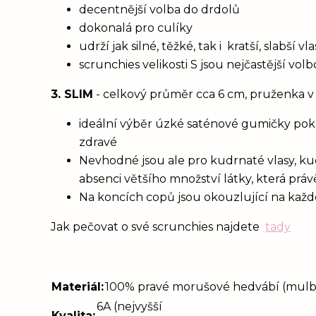
decentnější volba do drdolů
dokonalá pro culíky
udrží jak silné, těžké, tak i kratší, slabší 
scrunchies velikosti S jsou nejčastější vol
3. SLIM
- celkový průměr cca 6 cm, pruženka v
ideální výběr úzké saténové gumičky poku
zdravé
Nevhodné jsou ale pro kudrnaté vlasy, ku
absenci většího množství látky, která prá
Na koncích copů jsou okouzlující na každém
Jak pečovat o své scrunchies najdete
tady
Materiál
:
100% pravé morušové hedvábí (mulbe
6A (nejvyšší
Kvalita
: