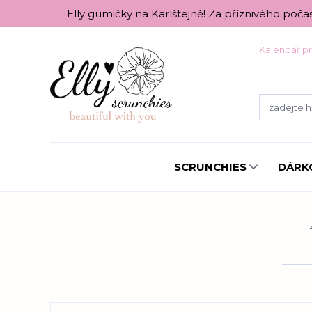
Elly gumičky na Karlštejně! Za příznivého poča
Kalendář pr
SCRUNCHIES
DÁRK