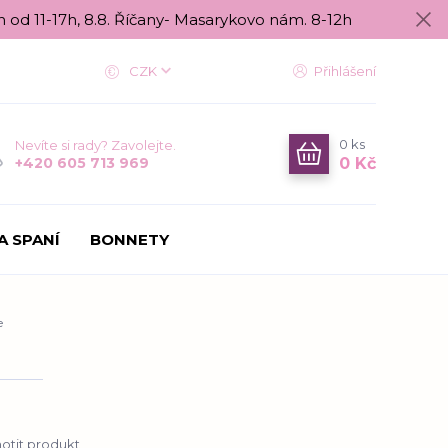
n od 11-17h, 8.8. Říčany- Masarykovo nám. 8-12h
CZK
Přihlášení
0
ks
Nevíte si rady? Zavolejte.
0 Kč
+420 605 713 969
A SPANÍ
BONNETY
e
tit produkt