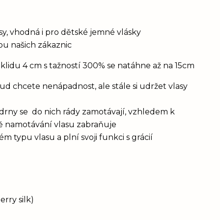
vlasy, vhodná i pro dětské jemné vlásky
bou našich zákaznic
 klidu 4 cm s tažností 300% se natáhne až na 15cm
d chcete nenápadnost, ale stále si udržet vlasy
drny se do nich rády zamotávají, vzhledem k
vě namotávání vlasu zabraňuje
 typu vlasu a plní svoji funkci s grácií
rry silk)