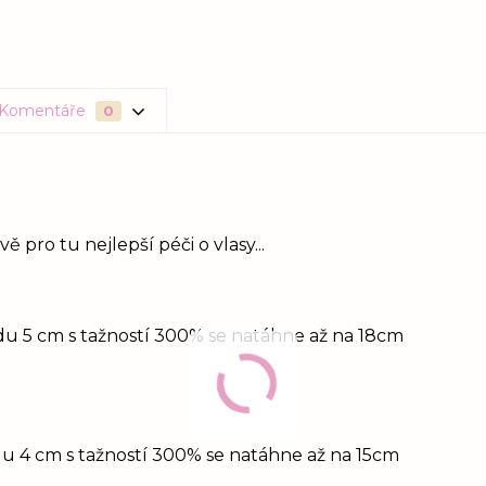
Komentáře
0
 pro tu nejlepší péči o vlasy...
idu 5 cm s tažností 300% se natáhne až na 18cm
du 4 cm s tažností 300% se natáhne až na 15cm