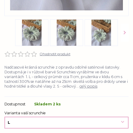
Ohodnotit produkt
Nadčasově krásná scrunchie z opravdu odolné saténové šatovky.
Dostupná je i v růžové barvě Scrunchies vyrábíme ve dvou
variantách 1. L - celkový průměr cca 11 cm, pruženka v klidu 6 cm s
tažností 300% se natáhne až na 25cm skvělá volba pro drdoly unese i
hodně těžké a dlouhé vlasy 2. S - celkový...
celý popis
Dostupnost
Skladem 2 ks
Varianta vaší scrunchie