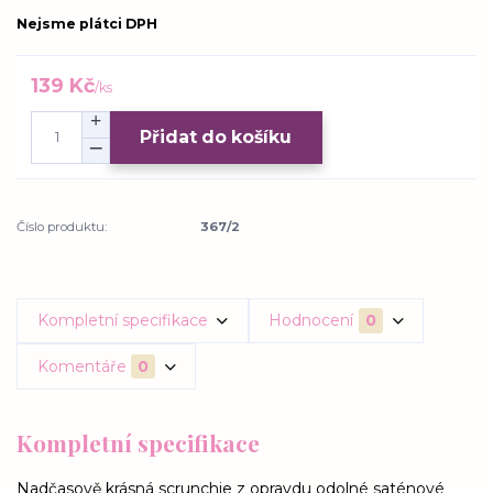
Nejsme plátci DPH
139 Kč
/
ks
Přidat do košíku
Číslo produktu:
367/2
Kompletní specifikace
Hodnocení
0
Komentáře
0
Kompletní specifikace
Nadčasově krásná scrunchie z opravdu odolné saténové