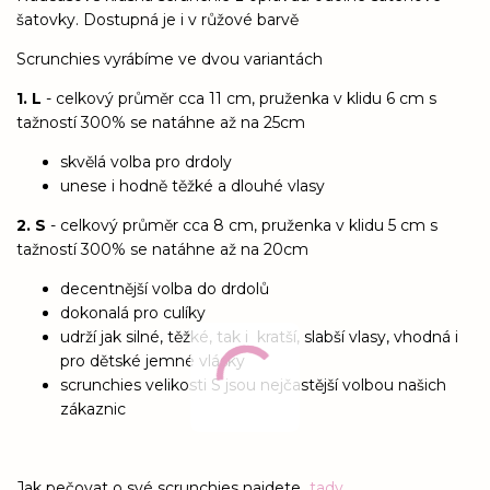
šatovky. Dostupná je i v růžové barvě
Scrunchies vyrábíme ve dvou variantách
1. L
- celkový průměr cca 11 cm, pruženka v klidu 6 cm s
tažností 300% se natáhne až na 25cm
skvělá volba pro drdoly
unese i hodně těžké a dlouhé vlasy
2. S
- celkový průměr cca 8 cm, pruženka v klidu 5 cm s
tažností 300% se natáhne až na 20cm
decentnější volba do drdolů
dokonalá pro culíky
udrží jak silné, těžké, tak i kratší, slabší vlasy, vhodná i
pro dětské jemné vlásky
scrunchies velikosti S jsou nejčastější volbou našich
zákaznic
Jak pečovat o své scrunchies najdete
tady