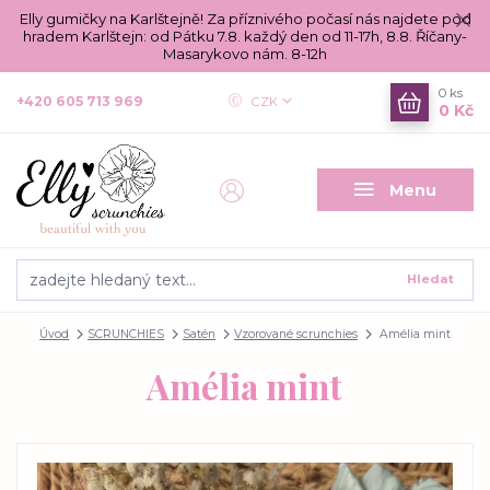
Elly gumičky na Karlštejně! Za příznivého počasí nás najdete pod
hradem Karlštejn: od Pátku 7.8. každý den od 11-17h, 8.8. Říčany-
Masarykovo nám. 8-12h
0
ks
+420 605 713 969
CZK
0 Kč
Menu
Hledat
Úvod
SCRUNCHIES
Satén
Vzorované scrunchies
Amélia mint
Amélia mint