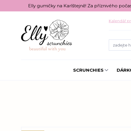
Elly gumičky na Karlštejně! Za příznivého poča
Kalendář pr
SCRUNCHIES
DÁRK