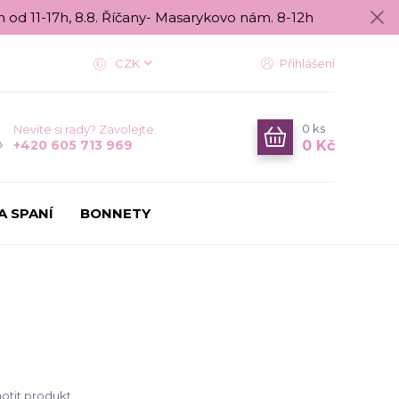
n od 11-17h, 8.8. Říčany- Masarykovo nám. 8-12h
CZK
Přihlášení
0
ks
Nevíte si rady? Zavolejte.
0 Kč
+420 605 713 969
A SPANÍ
BONNETY
tit produkt