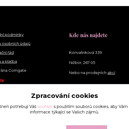
Kde nás najdete
ní podmínky
 osobních údajů
ční řád
Konvalinková 339
 a platba
Nižbor, 267 05
brána Comgate
Nebo na prodejních
akcí
Zpracování cookies
tneři potřebují Váš
souhlas
s použitím souborů cookies, aby Vám
informace týkající se Vašich zájmů.