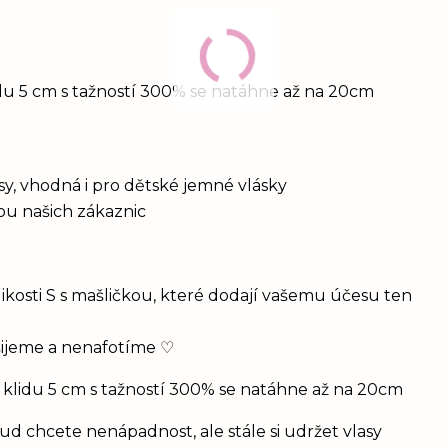
idu 5 cm s tažností 300% se natáhne až na 20cm
vlasy, vhodná i pro dětské jemné vlásky
bou našich zákaznic
ikosti S s mašličkou, které dodají vašemu účesu ten
šijeme a nenafotíme ♡
 klidu 5 cm s tažností 300% se natáhne až na 20cm
d chcete nenápadnost, ale stále si udržet vlasy