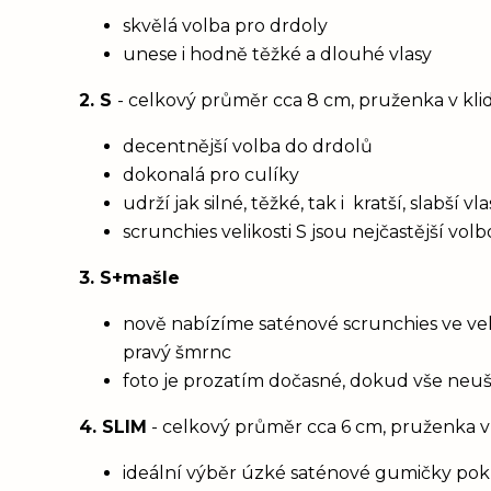
skvělá volba pro drdoly
unese i hodně těžké a dlouhé vlasy
2. S
- celkový průměr cca 8 cm, pruženka v kl
decentnější volba do drdolů
dokonalá pro culíky
udrží jak silné, těžké, tak i kratší, slabší 
scrunchies velikosti S jsou nejčastější vol
3. S+mašle
nově nabízíme saténové scrunchies ve vel
pravý šmrnc
foto je prozatím dočasné, dokud vše neu
4. SLIM
- celkový průměr cca 6 cm, pruženka v
ideální výběr úzké saténové gumičky poku