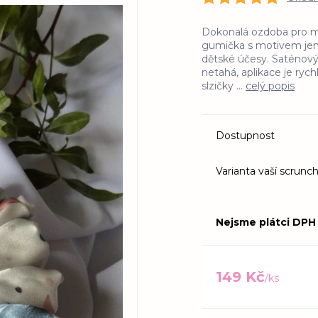
Dokonalá ozdoba pro ma
gumička s motivem jemn
dětské účesy. Saténový
netahá, aplikace je rych
slzičky ...
celý popis
Dostupnost
Varianta vaší scrunch
Nejsme plátci DPH
149 Kč
/
ks