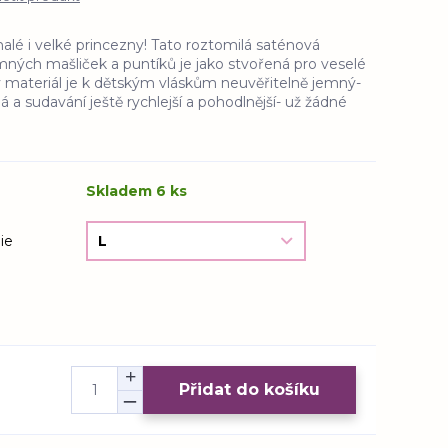
lé i velké princezny! Tato roztomilá saténová
ých mašliček a puntíků je jako stvořená pro veselé
 materiál je k dětským vláskům neuvěřitelně jemný-
lá a sudavání ještě rychlejší a pohodlnější- už žádné
Skladem 6 ks
ie
Přidat do košíku