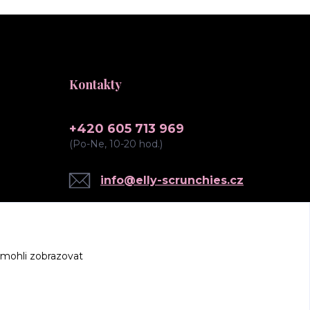
Kontakty
+420 605 713 969
(Po-Ne, 10-20 hod.)
info@elly-scrunchies.cz
 mohli zobrazovat