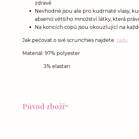
zdravé
Nevhodné jsou ale pro kudrnaté vlasy, ku
absenci většího množství látky, která prá
Na koncích copů jsou okouzlující na každém
Jak pečovat o své scrunchies najdete
tady
Materiál: 97% polyester
3% elastan
Původ zboží