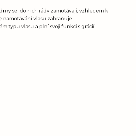
drny se do nich rády zamotávají, vzhledem k
vě namotávání vlasu zabraňuje
 typu vlasu a plní svoji funkci s grácií