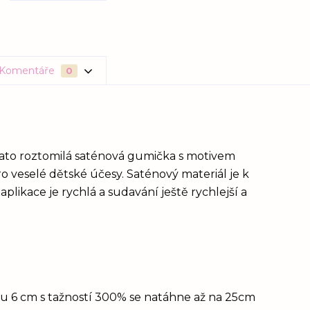
Komentáře
0
Tato roztomilá saténová gumička s motivem
o veselé dětské účesy. Saténový materiál je k
likace je rychlá a sudavání ještě rychlejší a
idu 6 cm s tažností 300% se natáhne až na 25cm