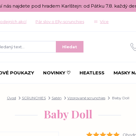
sí nás najdete pod hradem Karlštejn: od Pátku 7.8. každý de
odejních akcí
Pár slov o Elly-scrunchies
Více
Hledat
OVÉ POUKAZY
NOVINKY ♡
HEATLESS
MASKY N
Úvod
SCRUNCHIES
Satén
Vzorované scrunchies
Baby Doll
Baby Doll
Ohodno