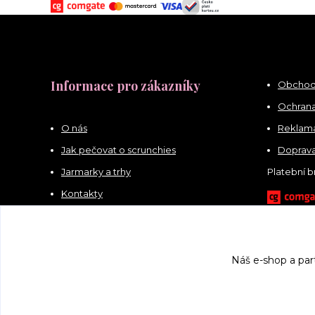
Informace pro zákazníky
Obchod
Ochrana
O nás
Reklama
Jak pečovat o scrunchies
Doprava
Jarmarky a trhy
Platební 
Kontakty
Náš e-shop a par