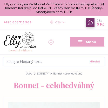
Elly gumičky na Karlštejně! Za příznivého počasí nás najdete pod
hradem Karlštejn: od Pátku 7.8. každý den od 11-17h, 8.8. Říčany-
Masarykovo nám. 8-12h
0
ks
+420 605 713 969
CZK
0 Kč
Menu
Hledat
Úvod
BONNETY
Bonnet - celohedvábný
Bonnet - celohedvábný