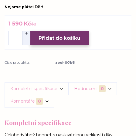
Nejsme plátci DPH
1 590 Kč
/
ks
Přidat do košíku
Číslo produktu:
zboh001/6
Kompletní specifikace
Hodnocení
0
Komentáře
0
Kompletní specifikace
Celohedvábný bonnet s nastavitelnou velikostí díky