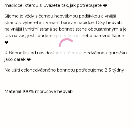
mašličce, kterou si uvážete tak, jak potřebujete ❤️
Šijeme je vždy s černou hedvábnou podšívkou a vnější
stranu si vyberete z variant barev v nabídce. Díky hedvábí
na vnější i vnitřní straně se bonnet stane oboustranným a je
tak na vás, jestli budete spát v černé, nebo barevné čapce
❤️
K Bonnetku od nás dostanete černou hedvábnou gumičku
jako dárek ❤️
Na ušití celohedvábného bonnetu potřebujeme 2-3 týdny
Materiál 100% morušové hedvábí