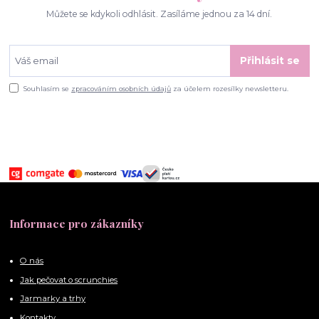
Můžete se kdykoli odhlásit. Zasíláme jednou za 14 dní.
Přihlásit se
Souhlasím se
zpracováním osobních údajů
za účelem rozesílky newsletteru.
Informace pro zákazníky
O nás
Jak pečovat o scrunchies
Jarmarky a trhy
Kontakty