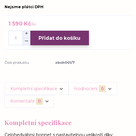
Nejsme plátci DPH
1 590 Kč
/
ks
Přidat do košíku
Číslo produktu:
zboh001/7
Kompletní specifikace
Hodnocení
0
Komentáře
0
Kompletní specifikace
Celohedvábný bonnet s nastavitelnou velikostí díky