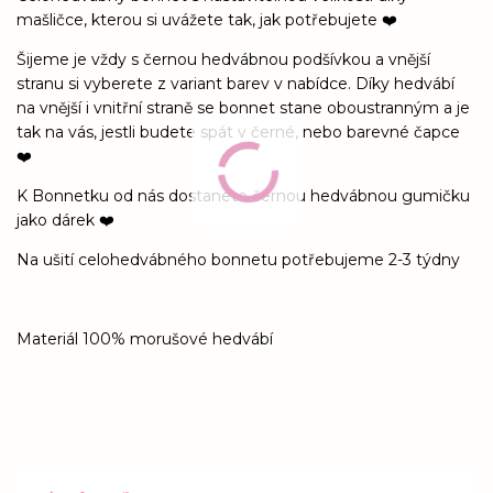
mašličce, kterou si uvážete tak, jak potřebujete ❤️
Šijeme je vždy s černou hedvábnou podšívkou a vnější
stranu si vyberete z variant barev v nabídce. Díky hedvábí
na vnější i vnitřní straně se bonnet stane oboustranným a je
tak na vás, jestli budete spát v černé, nebo barevné čapce
❤️
K Bonnetku od nás dostanete černou hedvábnou gumičku
jako dárek ❤️
Na ušití celohedvábného bonnetu potřebujeme 2-3 týdny
Materiál 100% morušové hedvábí