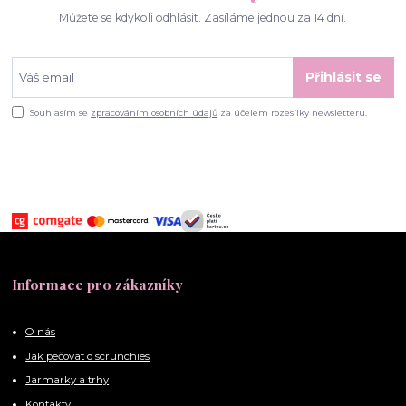
Můžete se kdykoli odhlásit. Zasíláme jednou za 14 dní.
Přihlásit se
Souhlasím se
zpracováním osobních údajů
za účelem rozesílky newsletteru.
Informace pro zákazníky
O nás
Jak pečovat o scrunchies
Jarmarky a trhy
Kontakty