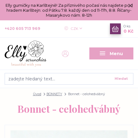
Elly gumičky na Karlštejně! Za příznivého počasí nás najdete pod
hradem Karlštejn: od Pátku 7.8. každý den od 11-17h, 8.8. Říčany-
Masarykovo nám. 8-12h
0
ks
+420 605 713 969
CZK
0 Kč
Menu
Hledat
Úvod
BONNETY
Bonnet - celohedvábný
Bonnet - celohedvábný