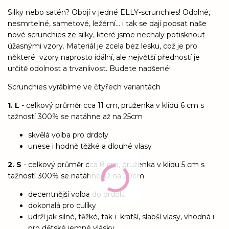
Silky nebo satén? Obojí v jedné ELLY-scrunchies! Odolné,
nesmrtelné, sametové, ležérní... i tak se dají popsat naše
nové scrunchies ze silky, které jsme nechaly potisknout
úžasnými vzory. Materiál je zcela bez lesku, což je pro
některé vzory naprosto idální, ale největší předností je
určitě odolnost a trvanlivost. Budete nadšené!
Scrunchies vyrábíme ve čtyřech variantách
1. L
- celkový průměr cca 11 cm, pruženka v klidu 6 cm s
tažností 300% se natáhne až na 25cm
skvělá volba pro drdoly
unese i hodně těžké a dlouhé vlasy
2. S
- celkový průměr cca 8 cm, pruženka v klidu 5 cm s
tažností 300% se natáhne až na 20cm
decentnější volba do drdolů
dokonalá pro culíky
udrží jak silné, těžké, tak i kratší, slabší vlasy, vhodná i
pro dětské jemné vlásky