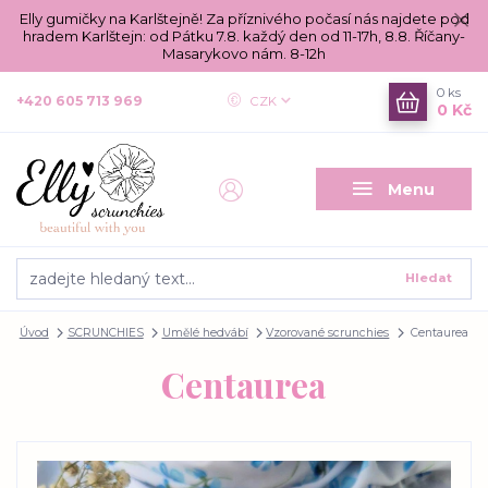
Elly gumičky na Karlštejně! Za příznivého počasí nás najdete pod
hradem Karlštejn: od Pátku 7.8. každý den od 11-17h, 8.8. Říčany-
Masarykovo nám. 8-12h
0
ks
+420 605 713 969
CZK
0 Kč
Menu
Hledat
Úvod
SCRUNCHIES
Umělé hedvábí
Vzorované scrunchies
Centaurea
Centaurea