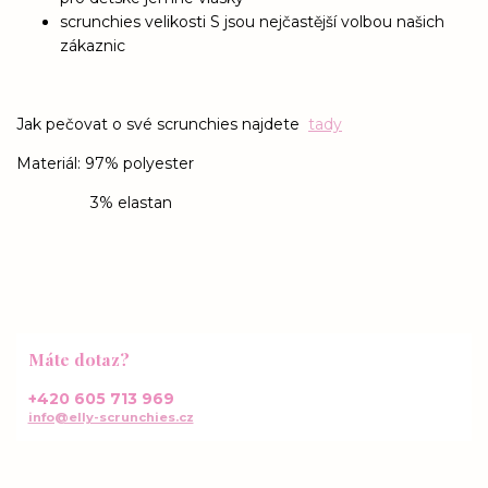
scrunchies velikosti S jsou nejčastější volbou našich
zákaznic
Jak pečovat o své scrunchies najdete
tady
Materiál: 97% polyester
3% elastan
Máte dotaz?
+420 605 713 969
info@elly-scrunchies.cz