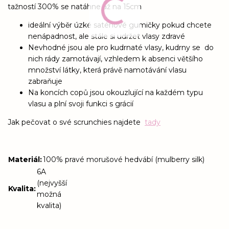
tažností 300% se natáhne až na 15cm
ideální výběr úzké saténové gumičky pokud chcete
nenápadnost, ale stále si udržet vlasy zdravé
Nevhodné jsou ale pro kudrnaté vlasy, kudrny se do
nich rády zamotávají, vzhledem k absenci většího
množství látky, která právě namotávání vlasu
zabraňuje
Na koncích copů jsou okouzlující na každém typu
vlasu a plní svoji funkci s grácií
Jak pečovat o své scrunchies najdete
tady
Materiál
:
100% pravé morušové hedvábí (mulberry silk)
6A
(nejvyšší
Kvalita
:
možná
kvalita)