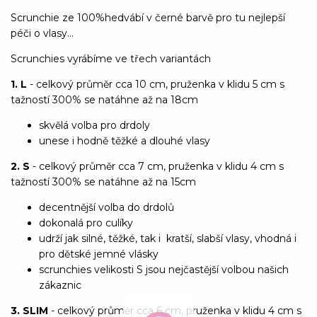
Scrunchie ze 100%hedvábí v černé barvě pro tu nejlepší
péči o vlasy...
Scrunchies vyrábíme ve třech variantách
1. L
- celkový průměr cca 10 cm, pruženka v klidu 5 cm s
tažností 300% se natáhne až na 18cm
skvělá volba pro drdoly
unese i hodně těžké a dlouhé vlasy
2. S
- celkový průměr cca 7 cm, pruženka v klidu 4 cm s
tažností 300% se natáhne až na 15cm
decentnější volba do drdolů
dokonalá pro culíky
udrží jak silné, těžké, tak i kratší, slabší vlasy, vhodná i
pro dětské jemné vlásky
scrunchies velikosti S jsou nejčastější volbou našich
zákaznic
3. SLIM
- celkový průměr cca 6 cm, pruženka v klidu 4 cm s