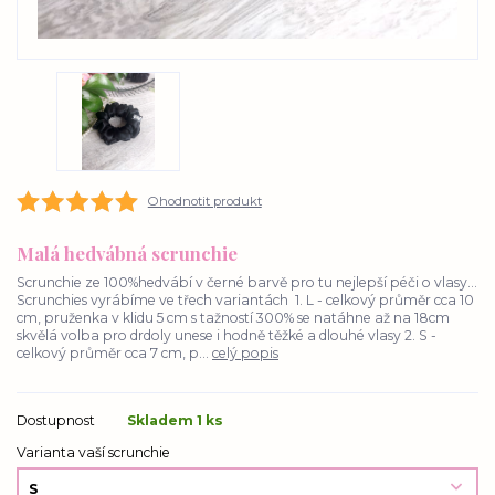
Ohodnotit produkt
Malá hedvábná scrunchie
Scrunchie ze 100%hedvábí v černé barvě pro tu nejlepší péči o vlasy...
Scrunchies vyrábíme ve třech variantách 1. L - celkový průměr cca 10
cm, pruženka v klidu 5 cm s tažností 300% se natáhne až na 18cm
skvělá volba pro drdoly unese i hodně těžké a dlouhé vlasy 2. S -
celkový průměr cca 7 cm, p...
celý popis
Dostupnost
Skladem 1 ks
Varianta vaší scrunchie