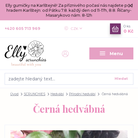
Elly gumičky na Karlštejně! Za příznivého počasí nás najdete pod
hradem Karlštejn: od Pátku 7.8. každý den od 11-17h, 8.8. Říčany-
Masarykovo nám. 8-12h
0
ks
+420 605 713 969
CZK
0 Kč
Menu
Hledat
Úvod
SCRUNCHIES
Hedvábí
Přírodní hedvábí
Černá hedvábná
Černá hedvábná