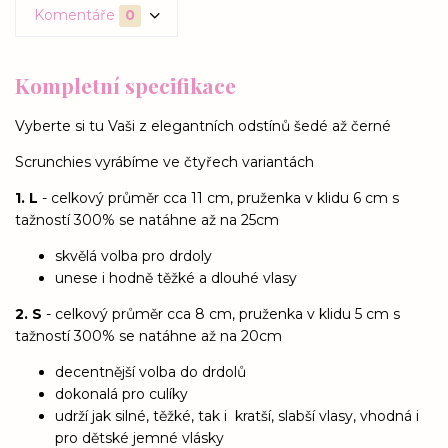
Komentáře
0
Kompletní specifikace
Vyberte si tu Vaši z elegantních odstínů šedé až černé
Scrunchies vyrábíme ve čtyřech variantách
1. L
- celkový průměr cca 11 cm, pruženka v klidu 6 cm s
tažností 300% se natáhne až na 25cm
skvělá volba pro drdoly
unese i hodně těžké a dlouhé vlasy
2. S
- celkový průměr cca 8 cm, pruženka v klidu 5 cm s
tažností 300% se natáhne až na 20cm
decentnější volba do drdolů
dokonalá pro culíky
udrží jak silné, těžké, tak i kratší, slabší vlasy, vhodná i
pro dětské jemné vlásky