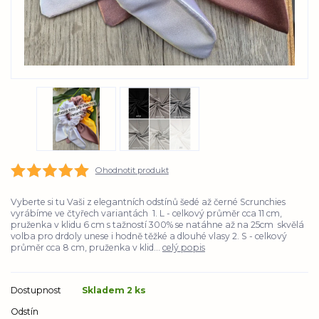
Ohodnotit produkt
Vyberte si tu Vaši z elegantních odstínů šedé až černé Scrunchies
vyrábíme ve čtyřech variantách 1. L - celkový průměr cca 11 cm,
pruženka v klidu 6 cm s tažností 300% se natáhne až na 25cm skvělá
volba pro drdoly unese i hodně těžké a dlouhé vlasy 2. S - celkový
průměr cca 8 cm, pruženka v klid...
celý popis
Dostupnost
Skladem 2 ks
Odstín