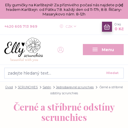
Elly gumičky na Karlštejně! Za příznivého počasí nás najdete pod
hradem Karlštejn: od Pátku 7.8. každý den od 11-17h, 8.8. Říčany-
Masarykovo nám. 8-12h
0
ks
+420 605 713 969
CZK
0 Kč
Menu
Hledat
Úvod
SCRUNCHIES
Satén
Jednobarevné scrunchies
Černé a stříbrné
odstíny scrunchies
Černé a stříbrné odstíny
scrunchies