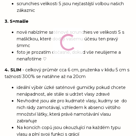
scrunchies velikosti S jsou nejčastější volbou našich
zákaznic
3. S+mašle
nově nabízíme saténové scrunchies ve velikosti S s
mašličkou, které dodají vašemu účesu ten pravý
šmrnc
foto je prozatím dočasné, dokud vše neušijeme a
nenafotíme ♡
4. SLIM
- celkový průměr cca 6 cm, pruženka v klidu 5 cm s
tažností 300% se natáhne až na 20cm
ideální výběr úzké saténové gumičky pokud chcete
nenápadnost, ale stále si udržet vlasy zdravé
Nevhodné jsou ale pro kudrnaté vlasy, kudrny se do
nich rády zamotávají, vzhledem k absenci většího
množství látky, která právě namotávání vlasu
zabraňuje
Na koncích copů jsou okouzlující na každém typu
vlasu a plní svoji funkci s grácií