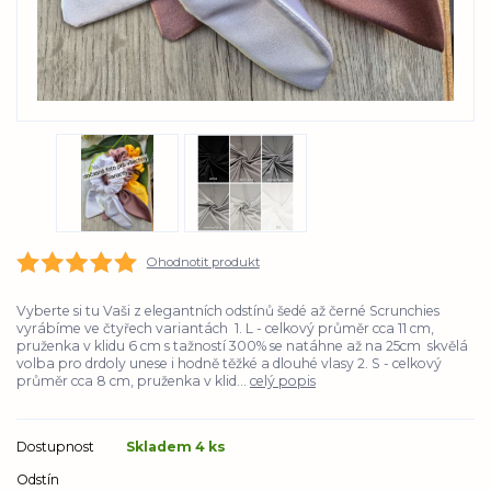
Ohodnotit produkt
Vyberte si tu Vaši z elegantních odstínů šedé až černé Scrunchies
vyrábíme ve čtyřech variantách 1. L - celkový průměr cca 11 cm,
pruženka v klidu 6 cm s tažností 300% se natáhne až na 25cm skvělá
volba pro drdoly unese i hodně těžké a dlouhé vlasy 2. S - celkový
průměr cca 8 cm, pruženka v klid...
celý popis
Dostupnost
Skladem 4 ks
Odstín