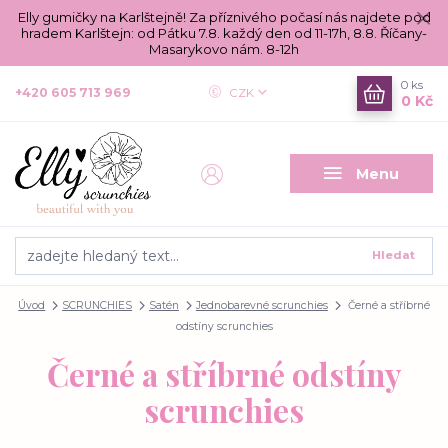
Elly gumičky na Karlštejně! Za příznivého počasí nás najdete pod
hradem Karlštejn: od Pátku 7.8. každý den od 11-17h, 8.8. Říčany-
Masarykovo nám. 8-12h
0
ks
+420 605 713 969
CZK
0 Kč
Menu
Hledat
Úvod
SCRUNCHIES
Satén
Jednobarevné scrunchies
Černé a stříbrné
odstíny scrunchies
Černé a stříbrné odstíny
scrunchies