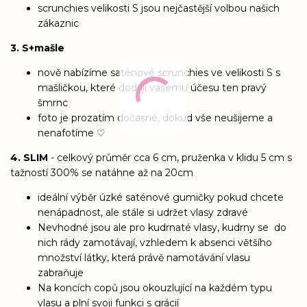
scrunchies velikosti S jsou nejčastější volbou našich
zákaznic
3. S+mašle
nově nabízíme saténové scrunchies ve velikosti S s
mašličkou, které dodají vašemu účesu ten pravý
šmrnc
foto je prozatím dočasné, dokud vše neušijeme a
nenafotíme ♡
4. SLIM
- celkový průměr cca 6 cm, pruženka v klidu 5 cm s
tažností 300% se natáhne až na 20cm
ideální výběr úzké saténové gumičky pokud chcete
nenápadnost, ale stále si udržet vlasy zdravé
Nevhodné jsou ale pro kudrnaté vlasy, kudrny se do
nich rády zamotávají, vzhledem k absenci většího
množství látky, která právě namotávání vlasu
zabraňuje
Na koncích copů jsou okouzlující na každém typu
vlasu a plní svoji funkci s grácií