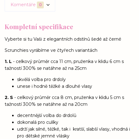
Komentáře
0
Kompletní specifikace
Vyberte si tu Vaši z elegantních odstínů šedé až černé
Scrunchies vyrábíme ve čtyřech variantách
1. L
- celkový průměr cca 11 cm, pruženka v klidu 6 cm s
tažností 300% se natáhne až na 25cm
skvělá volba pro drdoly
unese i hodně těžké a dlouhé vlasy
2. S
- celkový průměr cca 8 cm, pruženka v klidu 5 cm s
tažností 300% se natáhne až na 20cm
decentnější volba do drdolů
dokonalá pro culíky
udrží jak silné, těžké, tak i kratší, slabší vlasy, vhodná i
pro dětské jemné vlásky