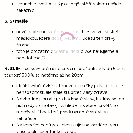
scrunchies velikosti S jsou nejčastější volbou našich
zákaznic
3. S+mašle
nově nabízíme saténové scrunchies ve velikosti S s
mašličkou, které dodají vašemu účesu ten pravý
šmrnc
foto je prozatím dočasné, dokud vše neušijeme a
nenafotíme ♡
4. SLIM
- celkový průměr cca 6 cm, pruženka v klidu 5 cm s
tažností 300% se natáhne až na 20cm
ideální výběr úzké saténové gumičky pokud chcete
nenápadnost, ale stále si udržet vlasy zdravé
Nevhodné jsou ale pro kudrnaté vlasy, kudrny se do
nich rády zamotávají, vzhledem k absenci většího
množství látky, která právě namotávání vlasu
zabraňuje
Na koncích copů jsou okouzlující na každém typu
vlasu a plní svoji funkci s grácií