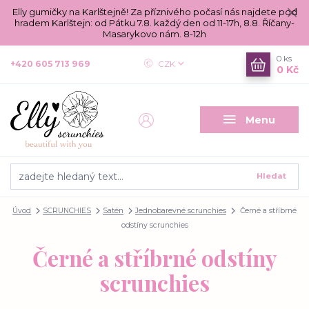
Elly gumičky na Karlštejně! Za příznivého počasí nás najdete pod
hradem Karlštejn: od Pátku 7.8. každý den od 11-17h, 8.8. Říčany-
Masarykovo nám. 8-12h
0
ks
+420 605 713 969
CZK
0 Kč
Menu
Hledat
Úvod
SCRUNCHIES
Satén
Jednobarevné scrunchies
Černé a stříbrné
odstíny scrunchies
Černé a stříbrné odstíny
scrunchies