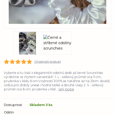
Ohodnotit produkt
Vyberte si tu Vaši z elegantních odstínů šedé až černé Scrunchies
vyrábíme ve čtyřech variantách 1. L - celkový průměr cca 11 cm,
pruženka v klidu 6 cm s tažností 300% se natáhne až na 25cm skvělá
volba pro drdoly unese i hodně těžké a dlouhé vlasy 2. S - celkový
průměr cca 8 cm, pruženka v klid...
celý popis
Dostupnost
Skladem 3 ks
Odstín