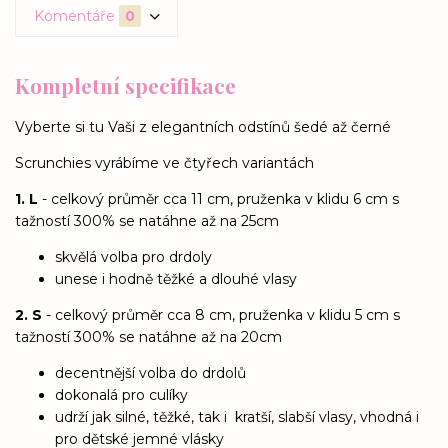
Komentáře
0
Kompletní specifikace
Vyberte si tu Vaši z elegantních odstínů šedé až černé
Scrunchies vyrábíme ve čtyřech variantách
1. L
- celkový průměr cca 11 cm, pruženka v klidu 6 cm s
tažností 300% se natáhne až na 25cm
skvělá volba pro drdoly
unese i hodně těžké a dlouhé vlasy
2. S
- celkový průměr cca 8 cm, pruženka v klidu 5 cm s
tažností 300% se natáhne až na 20cm
decentnější volba do drdolů
dokonalá pro culíky
udrží jak silné, těžké, tak i kratší, slabší vlasy, vhodná i
pro dětské jemné vlásky