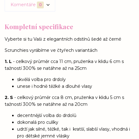
Komentáře
0
Kompletní specifikace
Vyberte si tu Vaši z elegantních odstínů šedé až černé
Scrunchies vyrábíme ve čtyřech variantách
1. L
- celkový průměr cca 11 cm, pruženka v klidu 6 cm s
tažností 300% se natáhne až na 25cm
skvělá volba pro drdoly
unese i hodně těžké a dlouhé vlasy
2. S
- celkový průměr cca 8 cm, pruženka v klidu 5 cm s
tažností 300% se natáhne až na 20cm
decentnější volba do drdolů
dokonalá pro culíky
udrží jak silné, těžké, tak i kratší, slabší vlasy, vhodná i
pro dětské jemné vlásky