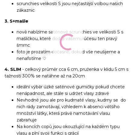
scrunchies velikosti S jsou nejčastější volbou našich
zákaznic
3. S+mašle
nově nabízíme saténové scrunchies ve velikosti S s
mašličkou, které dodají vašemu účesu ten pravý
šmrnc
foto je prozatím dočasné, dokud vše neušijeme a
nenafotíme ♡
4. SLIM
- celkový průměr cca 6 cm, pruženka v klidu 5 cm s
tažností 300% se natáhne až na 20cm
ideální výběr úzké saténové gumičky pokud chcete
nenápadnost, ale stále si udržet vlasy zdravé
Nevhodné jsou ale pro kudrnaté vlasy, kudrny se do
nich rády zamotávají, vzhledem k absenci většího
množství látky, která právě namotávání vlasu
zabraňuje
Na koncích copů jsou okouzlující na každém typu
vlasu a plní svoji funkci s grácií