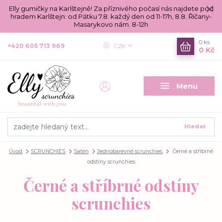
Elly gumičky na Karlštejně! Za příznivého počasí nás najdete pod
hradem Karlštejn: od Pátku 7.8. každý den od 11-17h, 8.8. Říčany-
Masarykovo nám. 8-12h
0
ks
+420 605 713 969
CZK
0 Kč
Menu
Hledat
Úvod
SCRUNCHIES
Satén
Jednobarevné scrunchies
Černé a stříbrné
odstíny scrunchies
Černé a stříbrné odstíny
scrunchies