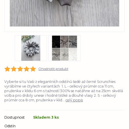
Ohodnotit produkt
Vyberte si tu Vaši z elegantních odstínů šedé až černé Scrunchies
vyrábíme ve čtyřech variantách 1. L - celkový průměr cca 11 cm,
pruženka v klidu 6 cm s tažností 300% se natáhne až na 25cm skvělá
volba pro drdoly unese i hodně těžké a dlouhé vlasy 2. S - celkový
průměr cca 8 cm, pruženka v klid...
celý popis
Dostupnost
Skladem 3 ks
Odstín