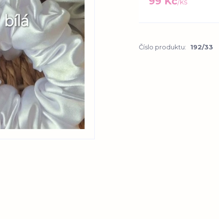
99 Kč
/
ks
Číslo produktu:
192/33