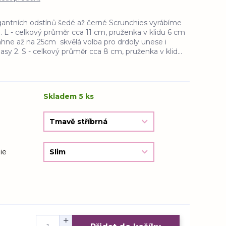
egantních odstínů šedé až černé Scrunchies vyrábíme
. L - celkový průměr cca 11 cm, pruženka v klidu 6 cm
áhne až na 25cm skvělá volba pro drdoly unese i
sy 2. S - celkový průměr cca 8 cm, pruženka v klid...
Skladem 5 ks
ie