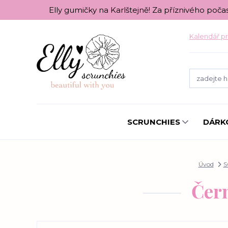
Elly gumičky na Karlštejně! Za příznivého poča
Kalendář pr
SCRUNCHIES
DÁRK
Úvod
S
Čern