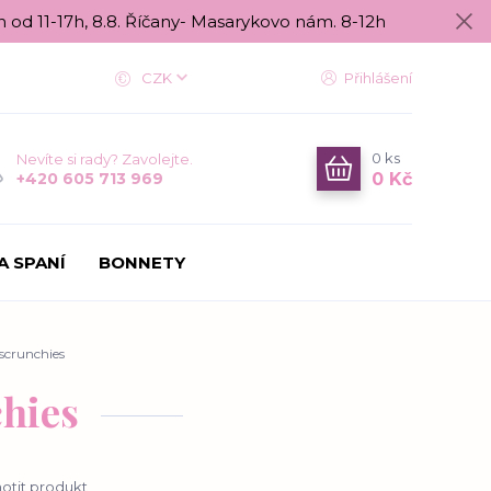
n od 11-17h, 8.8. Říčany- Masarykovo nám. 8-12h
CZK
Přihlášení
0
ks
Nevíte si rady? Zavolejte.
0 Kč
+420 605 713 969
A SPANÍ
BONNETY
 scrunchies
chies
tit produkt