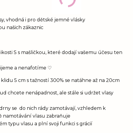
vlasy, vhodná i pro dětské jemné vlásky
bou našich zákaznic
ikosti S s mašličkou, které dodají vašemu účesu ten
šijeme a nenafotíme ♡
 klidu 5 cm s tažností 300% se natáhne až na 20cm
d chcete nenápadnost, ale stále si udržet vlasy
drny se do nich rády zamotávají, vzhledem k
vě namotávání vlasu zabraňuje
 typu vlasu a plní svoji funkci s grácií