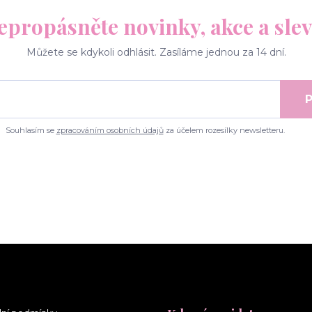
epropásněte novinky, akce a slev
Můžete se kdykoli odhlásit. Zasíláme jednou za 14 dní.
P
Souhlasím se
zpracováním osobních údajů
za účelem rozesílky newsletteru.