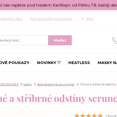
sí nás najdete pod hradem Karlštejn: od Pátku 7.8. každý de
odejních akcí
Pár slov o Elly-scrunchies
Více
Hledat
OVÉ POUKAZY
NOVINKY ♡
HEATLESS
MASKY N
CRUNCHIES
Satén
Jednobarevné scrunchies
Černé a stříbrné odstíny
é a stříbrné odstíny scrun
Ohodno