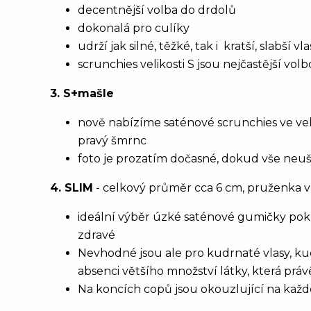
decentnější volba do drdolů
dokonalá pro culíky
udrží jak silné, těžké, tak i kratší, slabší 
scrunchies velikosti S jsou nejčastější vol
3. S+mašle
nově nabízíme saténové scrunchies ve vel
pravý šmrnc
foto je prozatím dočasné, dokud vše neu
4. SLIM
- celkový průměr cca 6 cm, pruženka v
ideální výběr úzké saténové gumičky poku
zdravé
Nevhodné jsou ale pro kudrnaté vlasy, ku
absenci většího množství látky, která prá
Na koncích copů jsou okouzlující na každém