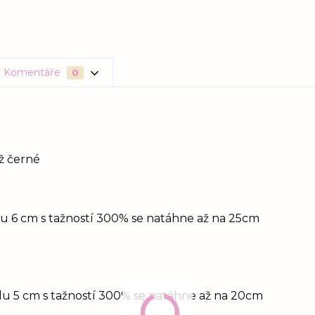
Komentáře
0
až černé
idu 6 cm s tažností 300% se natáhne až na 25cm
idu 5 cm s tažností 300% se natáhne až na 20cm