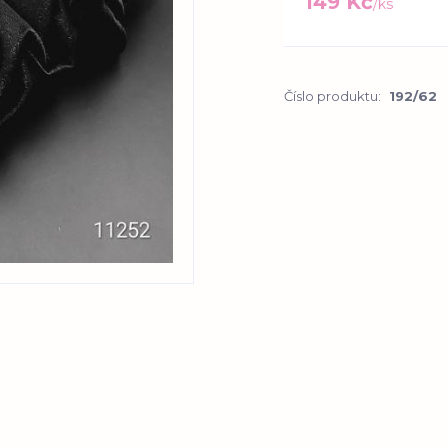
149 Kč
/
ks
Číslo produktu:
192/62