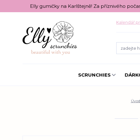
Elly gumičky na Karlštejně! Za příznivého poča
Kalendář pr
SCRUNCHIES
DÁRK
Úvo