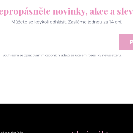
epropásněte novinky, akce a slev
Můžete se kdykoli odhlásit. Zasíláme jednou za 14 dní.
P
Souhlasím se
zpracováním osobních údajů
za účelem rozesílky newsletteru.
ní podmínky