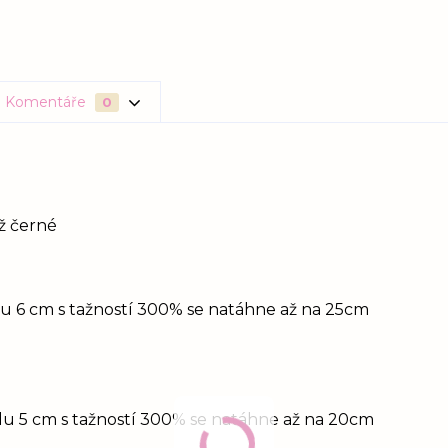
Komentáře
0
až černé
idu 6 cm s tažností 300% se natáhne až na 25cm
idu 5 cm s tažností 300% se natáhne až na 20cm