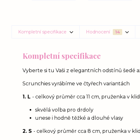
Kompletní specifikace
Hodnocení
14
Kompletní specifikace
Vyberte si tu Vaši z elegantních odstínů šedé 
Scrunchies vyrábíme ve čtyřech variantách
1. L
- celkový průměr cca 11 cm, pruženka v kl
skvělá volba pro drdoly
unese i hodně těžké a dlouhé vlasy
2. S
- celkový průměr cca 8 cm, pruženka v kl