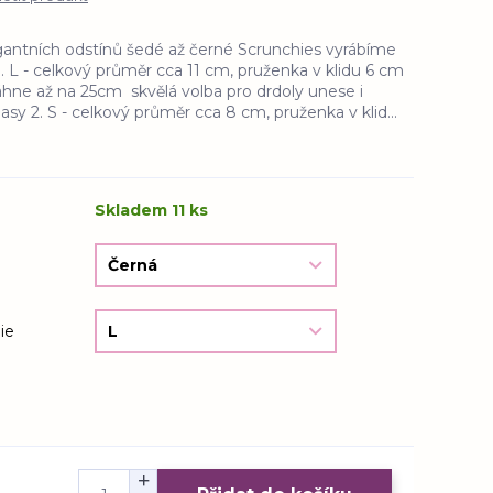
egantních odstínů šedé až černé Scrunchies vyrábíme
. L - celkový průměr cca 11 cm, pruženka v klidu 6 cm
áhne až na 25cm skvělá volba pro drdoly unese i
sy 2. S - celkový průměr cca 8 cm, pruženka v klid...
Skladem 11 ks
ie