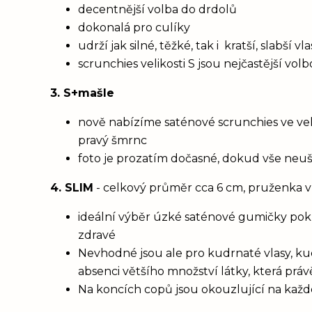
decentnější volba do drdolů
dokonalá pro culíky
udrží jak silné, těžké, tak i kratší, slabší 
scrunchies velikosti S jsou nejčastější vol
3. S+mašle
nově nabízíme saténové scrunchies ve vel
pravý šmrnc
foto je prozatím dočasné, dokud vše neu
4. SLIM
- celkový průměr cca 6 cm, pruženka v
ideální výběr úzké saténové gumičky poku
zdravé
Nevhodné jsou ale pro kudrnaté vlasy, ku
absenci většího množství látky, která prá
Na koncích copů jsou okouzlující na každém