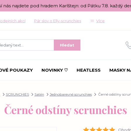
sí nás najdete pod hradem Karlštejn: od Pátku 7.8. každý de
odejních akcí
Pár slov o Elly-scrunchies
Více
Hledat
OVÉ POUKAZY
NOVINKY ♡
HEATLESS
MASKY N
d
SCRUNCHIES
Satén
Jednobarevné scrunchies
Černé odstíny scrun
Černé odstíny scrunchies
Ohodno