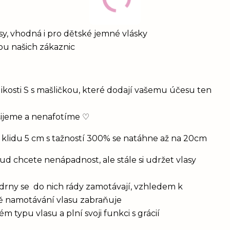
vlasy, vhodná i pro dětské jemné vlásky
bou našich zákaznic
ikosti S s mašličkou, které dodají vašemu účesu ten
šijeme a nenafotíme ♡
 klidu 5 cm s tažností 300% se natáhne až na 20cm
d chcete nenápadnost, ale stále si udržet vlasy
drny se do nich rády zamotávají, vzhledem k
vě namotávání vlasu zabraňuje
 typu vlasu a plní svoji funkci s grácií