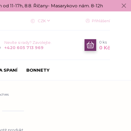
n od 11-17h, 8.8. Říčany- Masarykovo nám. 8-12h
CZK
Přihlášení
0
ks
Nevíte si rady? Zavolejte.
0 Kč
+420 605 713 969
A SPANÍ
BONNETY
chies
tit produkt