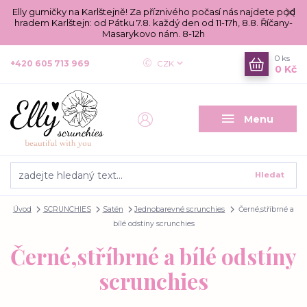
Elly gumičky na Karlštejně! Za příznivého počasí nás najdete pod
hradem Karlštejn: od Pátku 7.8. každý den od 11-17h, 8.8. Říčany-
Masarykovo nám. 8-12h
0
ks
+420 605 713 969
CZK
0 Kč
Menu
Hledat
Úvod
SCRUNCHIES
Satén
Jednobarevné scrunchies
Černé,stříbrné a
bílé odstíny scrunchies
Černé,stříbrné a bílé odstíny
scrunchies