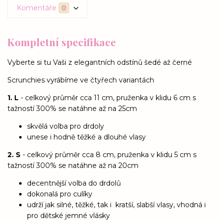
Komentáře
0
Kompletní specifikace
Vyberte si tu Vaši z elegantních odstínů šedé až černé
Scrunchies vyrábíme ve čtyřech variantách
1. L
- celkový průměr cca 11 cm, pruženka v klidu 6 cm s
tažností 300% se natáhne až na 25cm
skvělá volba pro drdoly
unese i hodně těžké a dlouhé vlasy
2. S
- celkový průměr cca 8 cm, pruženka v klidu 5 cm s
tažností 300% se natáhne až na 20cm
decentnější volba do drdolů
dokonalá pro culíky
udrží jak silné, těžké, tak i kratší, slabší vlasy, vhodná i
pro dětské jemné vlásky