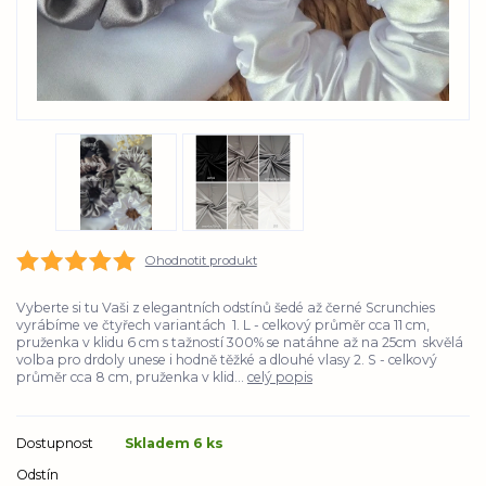
Ohodnotit produkt
Vyberte si tu Vaši z elegantních odstínů šedé až černé Scrunchies
vyrábíme ve čtyřech variantách 1. L - celkový průměr cca 11 cm,
pruženka v klidu 6 cm s tažností 300% se natáhne až na 25cm skvělá
volba pro drdoly unese i hodně těžké a dlouhé vlasy 2. S - celkový
průměr cca 8 cm, pruženka v klid...
celý popis
Dostupnost
Skladem 6 ks
Odstín