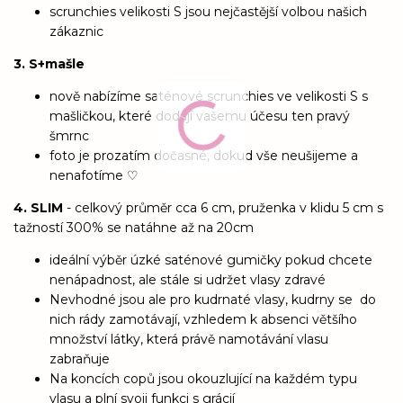
scrunchies velikosti S jsou nejčastější volbou našich
zákaznic
3. S+mašle
nově nabízíme saténové scrunchies ve velikosti S s
mašličkou, které dodají vašemu účesu ten pravý
šmrnc
foto je prozatím dočasné, dokud vše neušijeme a
nenafotíme ♡
4. SLIM
- celkový průměr cca 6 cm, pruženka v klidu 5 cm s
tažností 300% se natáhne až na 20cm
ideální výběr úzké saténové gumičky pokud chcete
nenápadnost, ale stále si udržet vlasy zdravé
Nevhodné jsou ale pro kudrnaté vlasy, kudrny se do
nich rády zamotávají, vzhledem k absenci většího
množství látky, která právě namotávání vlasu
zabraňuje
Na koncích copů jsou okouzlující na každém typu
vlasu a plní svoji funkci s grácií