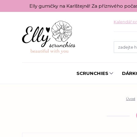
Elly gumičky na Karlštejně! Za příznivého poča
Kalendář pr
SCRUNCHIES
DÁRK
Úvod