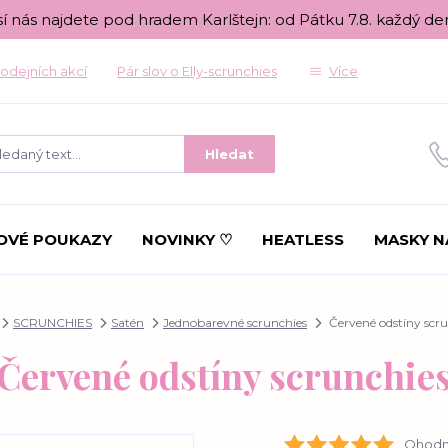
sí nás najdete pod hradem Karlštejn: od Pátku 7.8. každý de
odejních akcí
Pár slov o Elly-scrunchies
Více
Hledat
OVÉ POUKAZY
NOVINKY ♡
HEATLESS
MASKY N
SCRUNCHIES
Satén
Jednobarevné scrunchies
Červené odstíny scru
Červené odstíny scrunchie
Ohodno