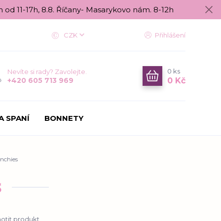
n od 11-17h, 8.8. Říčany- Masarykovo nám. 8-12h
CZK
Přihlášení
0
ks
Nevíte si rady? Zavolejte.
0 Kč
+420 605 713 969
A SPANÍ
BONNETY
nchies
s
tit produkt