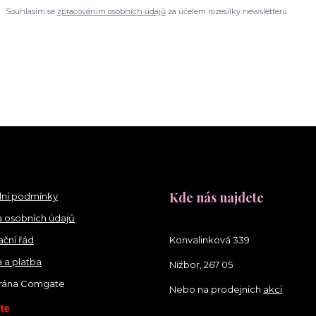
Souhlasím se
zpracováním osobních údajů
za účelem rozesílky newsletteru.
Kde nás najdete
ní podmínky
 osobních údajů
ční řád
Konvalinková 339
 a platba
Nižbor, 267 05
brána Comgate
Nebo na prodejních
akcí