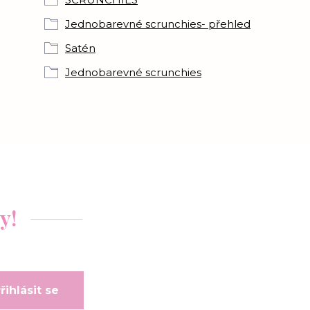
Jednobarevné scrunchies- přehled
Satén
Jednobarevné scrunchies
y!
řihlásit se