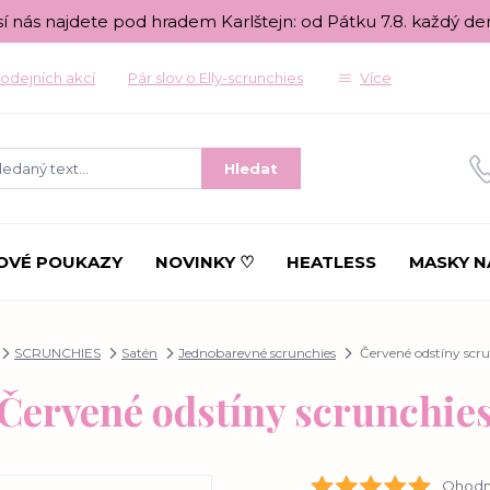
sí nás najdete pod hradem Karlštejn: od Pátku 7.8. každý de
odejních akcí
Pár slov o Elly-scrunchies
Více
Hledat
OVÉ POUKAZY
NOVINKY ♡
HEATLESS
MASKY N
SCRUNCHIES
Satén
Jednobarevné scrunchies
Červené odstíny scru
Červené odstíny scrunchie
Ohodno