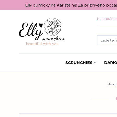
Elly gumičky na Karlštejně! Za příznivého poča
Kalendář pr
SCRUNCHIES
DÁRK
Úvod