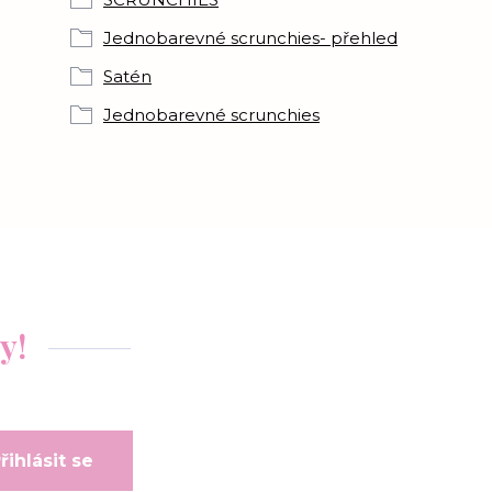
Jednobarevné scrunchies- přehled
Satén
Jednobarevné scrunchies
y!
řihlásit se