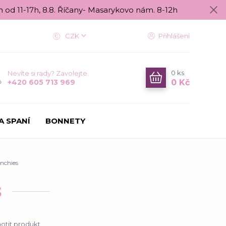
n od 11-17h, 8.8. Říčany- Masarykovo nám. 8-12h
CZK
Přihlášení
0
ks
Nevíte si rady? Zavolejte.
0 Kč
+420 605 713 969
A SPANÍ
BONNETY
nchies
s
tit produkt