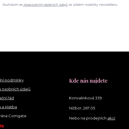
Souhlasím se
zpracováním osobních údajů
za účelem rozesílky newsletteru.
Kde nás najdete
ní podmínky
 osobních údajů
ční řád
Konvalinková 339
 a platba
Nižbor, 267 05
brána Comgate
Nebo na prodejních
akcí