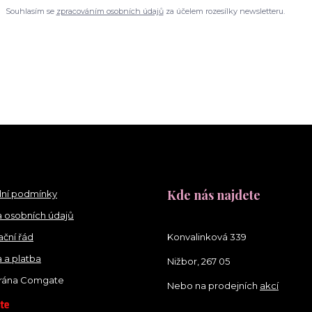
Souhlasím se
zpracováním osobních údajů
za účelem rozesílky newsletteru.
Kde nás najdete
ní podmínky
 osobních údajů
ční řád
Konvalinková 339
 a platba
Nižbor, 267 05
brána Comgate
Nebo na prodejních
akcí