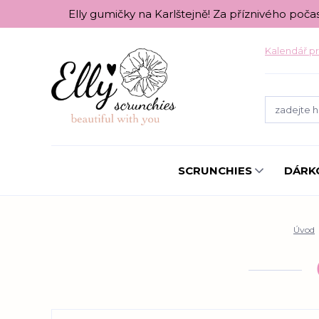
Elly gumičky na Karlštejně! Za příznivého poča
Kalendář pr
SCRUNCHIES
DÁRK
Úvod