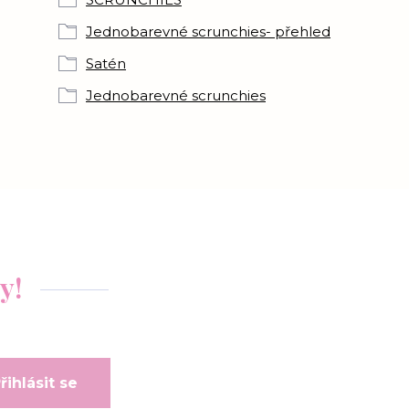
Jednobarevné scrunchies- přehled
Satén
Jednobarevné scrunchies
y!
řihlásit se