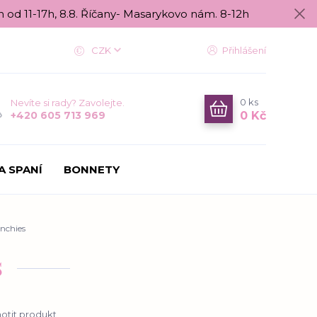
n od 11-17h, 8.8. Říčany- Masarykovo nám. 8-12h
CZK
Přihlášení
0
ks
Nevíte si rady? Zavolejte.
0 Kč
+420 605 713 969
A SPANÍ
BONNETY
nchies
s
tit produkt