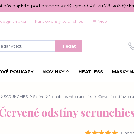
sí nás najdete pod hradem Karlštejn: od Pátku 7.8. každý de
odejních akcí
Pár slov o Elly-scrunchies
Více
Hledat
OVÉ POUKAZY
NOVINKY ♡
HEATLESS
MASKY N
SCRUNCHIES
Satén
Jednobarevné scrunchies
Červené odstíny scru
Červené odstíny scrunchie
Ohodno