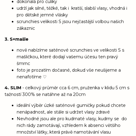
dokonalá pro culíky
udrží jak silné, těžké, tak i kratší, slabší vlasy, vhodná i
pro dětské jemné vlásky
scrunchies velikosti S jsou nejčastější volbou našich
zákaznic
3. S+mašle
nově nabízíme saténové scrunchies ve velikosti S s
mašličkou, které dodají vašemu účesu ten pravý
šmrnc
foto je prozatím dočasné, dokud vše neušijeme a
nenafotíme ♡
4. SLIM
- celkový průměr cca 6 cm, pruženka v klidu 5 cm s
tažností 300% se natáhne až na 20cm
ideální výběr úzké saténové gumičky pokud chcete
nenápadnost, ale stále si udržet vlasy zdravé
Nevhodné jsou ale pro kudrnaté vlasy, kudrny se do
nich rády zamotávají, vzhledem k absenci většího
množství látky, která právě namotávání vlasu