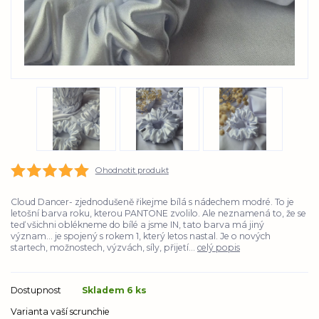
Ohodnotit produkt
Cloud Dancer- zjednodušeně řikejme bílá s nádechem modré. To je
letošní barva roku, kterou PANTONE zvolilo. Ale neznamená to, že se
teď všichni oblékneme do bílé a jsme IN, tato barva má jiný
význam... je spojený s rokem 1, který letos nastal. Je o nových
startech, možnostech, výzvách, síly, přijetí...
celý popis
Dostupnost
Skladem 6 ks
Varianta vaší scrunchie