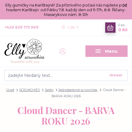
Elly gumičky na Karlštejně! Za příznivého počasí nás najdete pod
hradem Karlštejn: od Pátku 7.8. každý den od 11-17h, 8.8. Říčany-
Masarykovo nám. 8-12h
0
ks
+420 605 713 969
CZK
0 Kč
Menu
Hledat
Úvod
SCRUNCHIES
Satén
Jednobarevné scrunchies
Cloud Dancer -
BARVA ROKU 2026
Cloud Dancer - BARVA
ROKU 2026