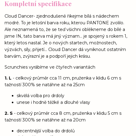
Kompletní specifikace
Cloud Dancer- zjednodušeně řikejme bílá s nádechem
modré. To je letošní barva roku, kterou PANTONE zvolilo.
Ale neznamená to, že se teď všichni oblékneme do bílé a
jsme IN, tato barva má jiný význam... je spojený s rokem 1,
který letos nastal. Je o nových startech, možnostech,
výzvách, síly, přijetí... Cloud Dancer dá vyniknout ostatním
barvám, zvýrazní je a podpoří jejich krásu.
Scrunchies vyrábíme ve čtyřech variantách
1. L
- celkový průměr cca 11 cm, pruženka v klidu 6 cm s
tažností 300% se natáhne až na 25cm
skvělá volba pro drdoly
unese i hodně těžké a dlouhé vlasy
2. S
- celkový průměr cca 8 cm, pruženka v klidu 5 cm s
tažností 300% se natáhne až na 20cm
decentnější volba do drdolů