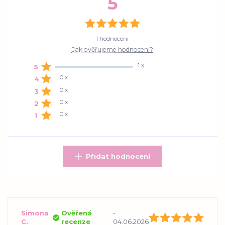
5
1 hodnocení
Jak ověřujeme hodnocení?
1 x
5
0 x
4
0 x
3
0 x
2
0 x
1
Přidat hodnocení
Simona
Ověřená
-
C.
recenze
04.06.2026