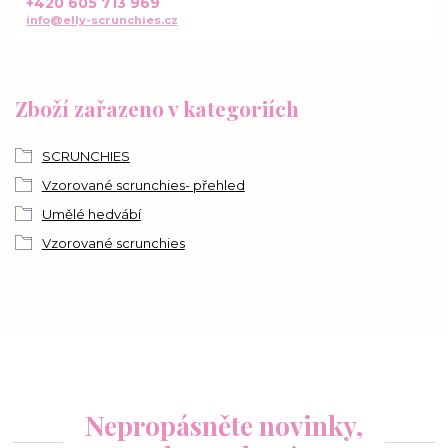
+420 605 713 969
info@elly-scrunchies.cz
Zboží zařazeno v kategoriích
SCRUNCHIES
Vzorované scrunchies- přehled
Umělé hedvábí
Vzorované scrunchies
Nepropásněte novinky,