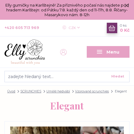
Elly gumičky na Karlštejně! Za příznivého počasí nás najdete pod
hradem Karlštejn: od Pátku 7.8. každý den od 11-17h, 8.8. Říčany-
Masarykovo nám. 8-12h
0
ks
+420 605 713 969
CZK
0 Kč
Menu
Hledat
Úvod
SCRUNCHIES
Umělé hedvábí
Vzorované scrunchies
Elegant
Elegant