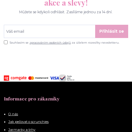
akce a slevy!
Můžete se kdykoli odhlásit. Zasíláme jednou za 14 dní.
Přihlásit se
Souhlasím se
zpracováním osobních údajů
za účelem rozesílky newsletteru.
Informace pro zákazníky
O nás
Jak pečovat o scrunchies
Jarmarky a trhy