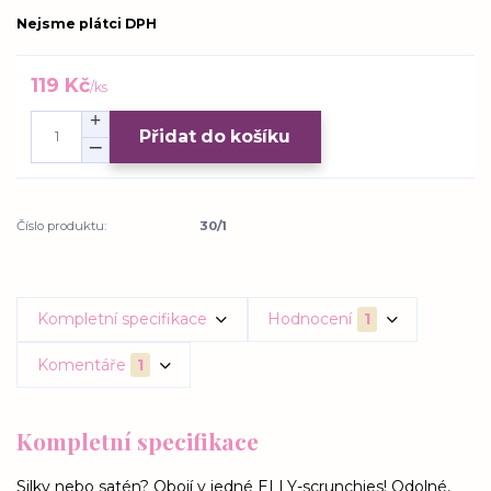
Nejsme plátci DPH
119 Kč
/
ks
Přidat do košíku
Číslo produktu:
30/1
Kompletní specifikace
Hodnocení
1
Komentáře
1
Kompletní specifikace
Silky nebo satén? Obojí v jedné ELLY-scrunchies! Odolné,