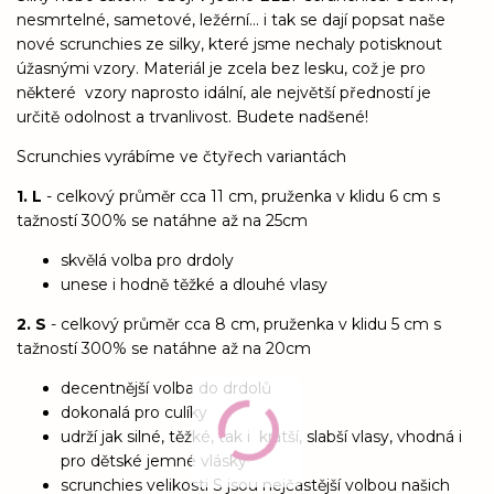
nesmrtelné, sametové, ležérní... i tak se dají popsat naše
nové scrunchies ze silky, které jsme nechaly potisknout
úžasnými vzory. Materiál je zcela bez lesku, což je pro
některé vzory naprosto idální, ale největší předností je
určitě odolnost a trvanlivost. Budete nadšené!
Scrunchies vyrábíme ve čtyřech variantách
1. L
- celkový průměr cca 11 cm, pruženka v klidu 6 cm s
tažností 300% se natáhne až na 25cm
skvělá volba pro drdoly
unese i hodně těžké a dlouhé vlasy
2. S
- celkový průměr cca 8 cm, pruženka v klidu 5 cm s
tažností 300% se natáhne až na 20cm
decentnější volba do drdolů
dokonalá pro culíky
udrží jak silné, těžké, tak i kratší, slabší vlasy, vhodná i
pro dětské jemné vlásky
scrunchies velikosti S jsou nejčastější volbou našich