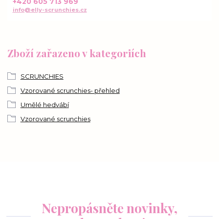
+420 605 713 969
info@elly-scrunchies.cz
Zboží zařazeno v kategoriích
SCRUNCHIES
Vzorované scrunchies- přehled
Umělé hedvábí
Vzorované scrunchies
Nepropásněte novinky,