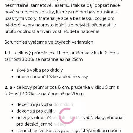
nesmrtelné, sametové, ležérní... i tak se dají popsat naše
nové scrunchies ze silky, které jsme nechaly potisknout
úžasnými vzory. Materiál je zcela bez lesku, což je pro
některé vzory naprosto idální, ale největší předností je
určitě odolnost a trvanlivost. Budete nadšené!
Scrunchies vyrábíme ve čtyřech variantách
1. L
- celkový průměr cca 11 cm, pruženka v klidu 6 cm s
tažností 300% se natáhne až na 25cm
skvělá volba pro drdoly
unese i hodně těžké a dlouhé vlasy
2. S
- celkový průměr cca 8 cm, pruženka v klidu 5 cm s
tažností 300% se natáhne až na 20cm
decentnější volba do drdolů
dokonalá pro culíky
udrží jak silné, těžké, tak i kratší, slabší vlasy, vhodná i
pro dětské jemné vlásky
scrunchies velikosti S jsou nejčastější volbou našich