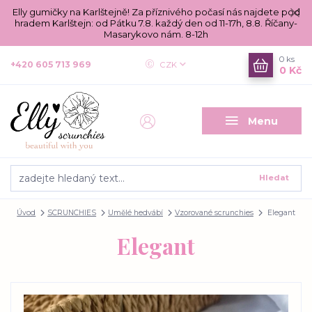
Elly gumičky na Karlštejně! Za příznivého počasí nás najdete pod
hradem Karlštejn: od Pátku 7.8. každý den od 11-17h, 8.8. Říčany-
Masarykovo nám. 8-12h
0
ks
+420 605 713 969
CZK
0 Kč
Menu
Hledat
Úvod
SCRUNCHIES
Umělé hedvábí
Vzorované scrunchies
Elegant
Elegant