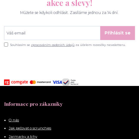
akce a slevy!
Můžete se kdykoli odhlásit. Zasíláme jednou za 14 dní.
Přihlásit se
Souhlasím se
zpracováním osobních údajů
za účelem rozesílky newsletteru.
Informace pro zákazníky
O nás
Jak pečovat o scrunchies
Jarmarky a trhy