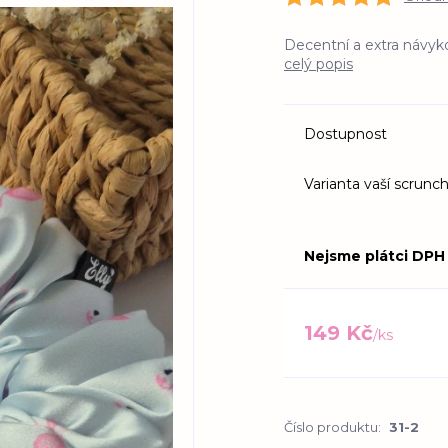
Decentní a extra návyk
celý popis
Dostupnost
Varianta vaší scrunch
Nejsme plátci DPH
149 Kč
/
ks
Číslo produktu:
31-2