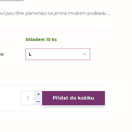
oví jsou tihle plameňáci na jemně modrém podkladu ...
Skladem 10 ks
ie
Přidat do košíku