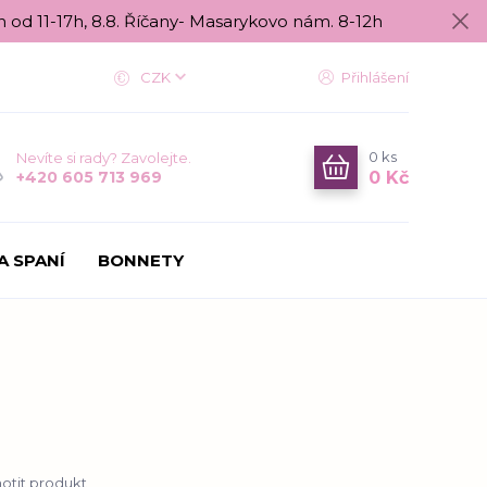
n od 11-17h, 8.8. Říčany- Masarykovo nám. 8-12h
CZK
Přihlášení
0
ks
Nevíte si rady? Zavolejte.
0 Kč
+420 605 713 969
A SPANÍ
BONNETY
tit produkt