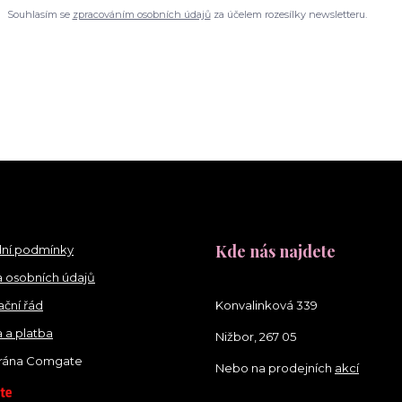
Souhlasím se
zpracováním osobních údajů
za účelem rozesílky newsletteru.
Kde nás najdete
ní podmínky
 osobních údajů
ční řád
Konvalinková 339
 a platba
Nižbor, 267 05
brána Comgate
Nebo na prodejních
akcí