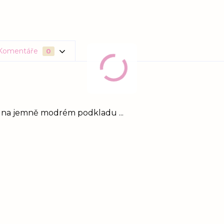
Komentáře
0
i na jemně modrém podkladu ...