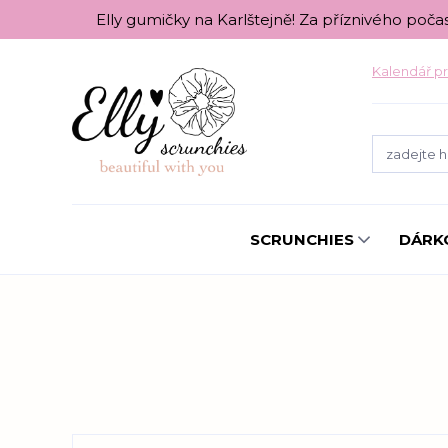
Elly gumičky na Karlštejně! Za příznivého poča
Kalendář pr
SCRUNCHIES
DÁRK