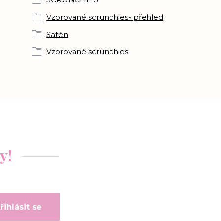
Vzorované scrunchies- přehled
Satén
Vzorované scrunchies
y!
řihlásit se