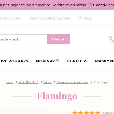
sí nás najdete pod hradem Karlštejn: od Pátku 7.8. každý de
odejních akcí
Pár slov o Elly-scrunchies
Více
Hledat
OVÉ POUKAZY
NOVINKY ♡
HEATLESS
MASKY N
Úvod
SCRUNCHIES
Satén
Vzorované scrunchies
Flamingo
Flamingo
Ohodno