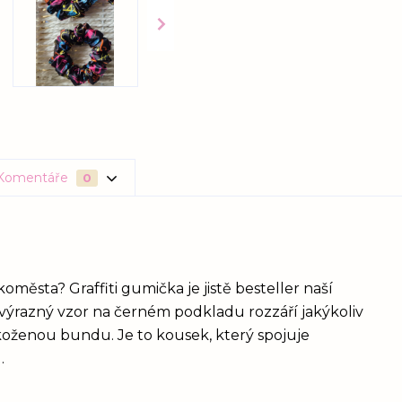
Komentáře
0
města? Graffiti gumička je jistě besteller naší
- výrazný vzor na černém podkladu rozzáří jakýkoliv
 koženou bundu. Je to kousek, který spojuje
.