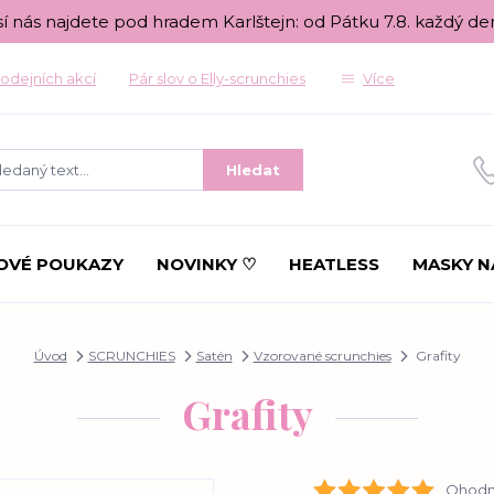
sí nás najdete pod hradem Karlštejn: od Pátku 7.8. každý de
odejních akcí
Pár slov o Elly-scrunchies
Více
Hledat
OVÉ POUKAZY
NOVINKY ♡
HEATLESS
MASKY N
Úvod
SCRUNCHIES
Satén
Vzorované scrunchies
Grafity
Grafity
Ohodno