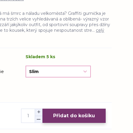
á má šmrc a náladu velkoměsta? Graffiti gumička je
y, na trzích velice vyhledávaná a oblíbená- výrazný vzor
áří jakýkoliv outfit, od sportovní soupravy přes džíny
 to kousek, který spojuje nespoutanost stre...
celý
Skladem 5 ks
ie
Přidat do košíku