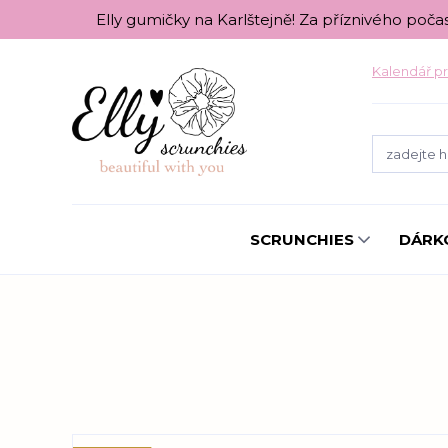
Elly gumičky na Karlštejně! Za příznivého poča
Kalendář pr
SCRUNCHIES
DÁRK