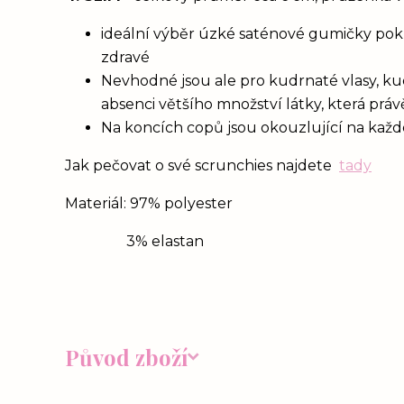
ideální výběr úzké saténové gumičky poku
zdravé
Nevhodné jsou ale pro kudrnaté vlasy, ku
absenci většího množství látky, která prá
Na koncích copů jsou okouzlující na každém
Jak pečovat o své scrunchies najdete
tady
Materiál: 97% polyester
3% elastan
Původ zboží