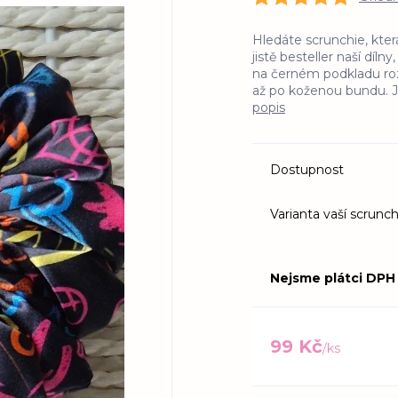
Hledáte scrunchie, kter
jistě besteller naší díln
na černém podkladu rozz
až po koženou bundu. Je
popis
Dostupnost
Varianta vaší scrunch
Nejsme plátci DPH
99 Kč
/
ks