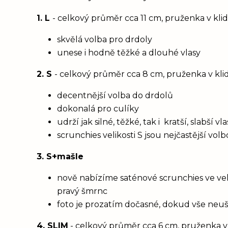
1. L
- celkový průměr cca 11 cm, pruženka v kl
skvělá volba pro drdoly
unese i hodně těžké a dlouhé vlasy
2. S
- celkový průměr cca 8 cm, pruženka v kl
decentnější volba do drdolů
dokonalá pro culíky
udrží jak silné, těžké, tak i kratší, slabší 
scrunchies velikosti S jsou nejčastější vol
3. S+mašle
nově nabízíme saténové scrunchies ve vel
pravý šmrnc
foto je prozatím dočasné, dokud vše neu
4. SLIM
- celkový průměr cca 6 cm, pruženka v