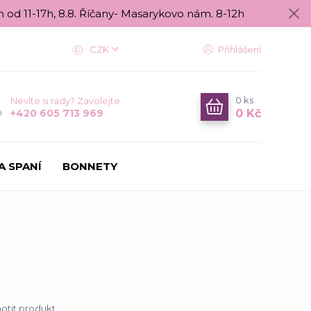
n od 11-17h, 8.8. Říčany- Masarykovo nám. 8-12h
CZK
Přihlášení
0
ks
Nevíte si rady? Zavolejte.
0 Kč
+420 605 713 969
A SPANÍ
BONNETY
tit produkt