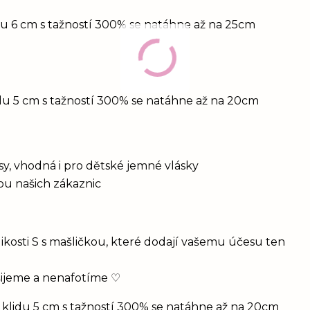
idu 6 cm s tažností 300% se natáhne až na 25cm
idu 5 cm s tažností 300% se natáhne až na 20cm
vlasy, vhodná i pro dětské jemné vlásky
bou našich zákaznic
ikosti S s mašličkou, které dodají vašemu účesu ten
šijeme a nenafotíme ♡
 klidu 5 cm s tažností 300% se natáhne až na 20cm