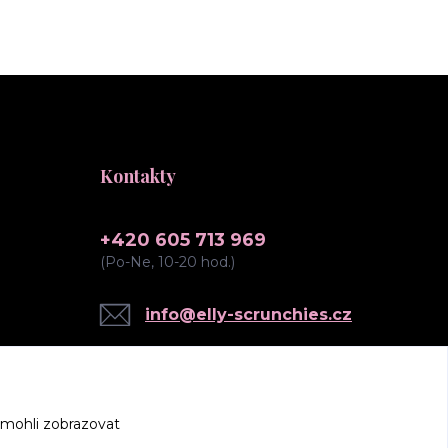
Kontakty
+420 605 713 969
(Po-Ne, 10-20 hod.)
info@elly-scrunchies.cz
 mohli zobrazovat