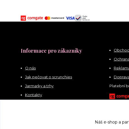
Informace pro zákazníky
Obchod
Ochrana
O nás
Reklama
Jak pečovat o scrunchies
Doprava
Jarmarky a trhy
Platební 
Kontakty
Náš e-shop a par