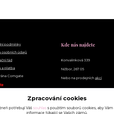
Kde nás najdete
ní podmínky
 osobních údajů
ční řád
Konvalinková 339
 a platba
Nižbor, 267 05
brána Comgate
Nebo na prodejních
akcí
Zpracování cookies
tneři potřebují Váš
souhlas
s použitím souborů cookies, aby Vám
informace týkající se Vašich zájmů.