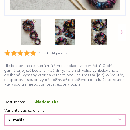
Ohodnotit produkt
Hledáte scrunchie, která má šmrc a náladu velkoměsta? Graffiti
gumička je jistě besteller naší dílny, na trzích velice vyhledávaná a
oblíbená- výrazný vzor na černém podkladu rozzáří jakýkoliv outfit,
od sportovní soupravy přes džíny až po koženou bundu. Je to kousek,
který spojuje nespoutanost stre...
celý popis
Dostupnost
Skladem 1 ks
Varianta vaší scrunchie