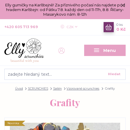
Elly gumičky na Karlštejně! Za příznivého počasí nás najdete pod
hradem Karlštejn: od Pátku 7.8. každý den od 11-17h, 8.8. Říčany-
Masarykovo nám. 8-12h
0
ks
+420 605 713 969
CZK
0 Kč
Menu
Hledat
Úvod
SCRUNCHIES
Satén
Vzorované scrunchies
Grafity
Grafity
Novinka