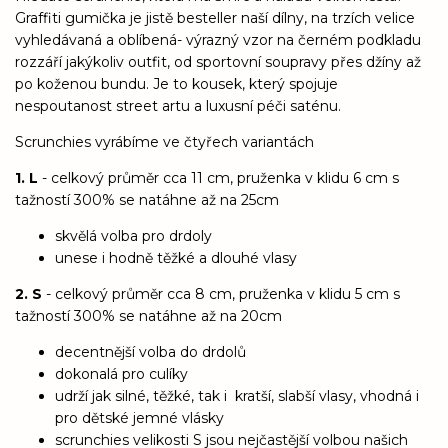
Graffiti gumička je jistě besteller naší dílny, na trzích velice
vyhledávaná a oblíbená- výrazný vzor na černém podkladu
rozzáří jakýkoliv outfit, od sportovní soupravy přes džíny až
po koženou bundu. Je to kousek, který spojuje
nespoutanost street artu a luxusní péči saténu.
Scrunchies vyrábíme ve čtyřech variantách
1. L
- celkový průměr cca 11 cm, pruženka v klidu 6 cm s
tažností 300% se natáhne až na 25cm
skvělá volba pro drdoly
unese i hodně těžké a dlouhé vlasy
2. S
- celkový průměr cca 8 cm, pruženka v klidu 5 cm s
tažností 300% se natáhne až na 20cm
decentnější volba do drdolů
dokonalá pro culíky
udrží jak silné, těžké, tak i kratší, slabší vlasy, vhodná i
pro dětské jemné vlásky
scrunchies velikosti S jsou nejčastější volbou našich