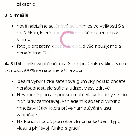
zákaznic
3. S+mašle
nově nabízíme saténové scrunchies ve velikosti S s
mašličkou, které dodají vašemu účesu ten pravý
šmrnc
foto je prozatím dočasné, dokud vše neušijeme a
nenafotíme ♡
4. SLIM
- celkový průměr cca 6 cm, pruženka v klidu 5 cm s
tažností 300% se natáhne až na 20cm
ideální výběr úzké saténové gumičky pokud chcete
nenápadnost, ale stále si udržet vlasy zdravé
Nevhodné jsou ale pro kudrnaté vlasy, kudrny se do
nich rády zamotávají, vzhledem k absenci většího
množství látky, která právě namotávání vlasu
zabraňuje
Na koncích copů jsou okouzlující na každém typu
vlasu a plní svoji funkci s grácií