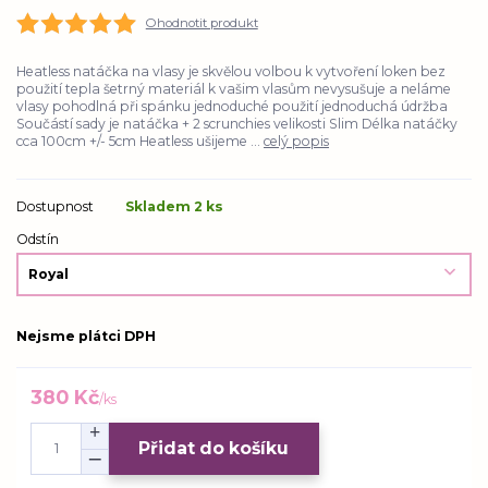
Ohodnotit produkt
Heatless natáčka na vlasy je skvělou volbou k vytvoření loken bez
použití tepla šetrný materiál k vašim vlasům nevysušuje a neláme
vlasy pohodlná při spánku jednoduché použití jednoduchá údržba
Součástí sady je natáčka + 2 scrunchies velikosti Slim Délka natáčky
cca 100cm +/- 5cm Heatless ušijeme ...
celý popis
Dostupnost
Skladem 2 ks
Odstín
Nejsme plátci DPH
380 Kč
/
ks
Přidat do košíku