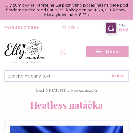
Elly gumičky na Karlštejně! Za příznivého počasí nás najdete pod
hradem Karlštejn: od Pátku 7.8. každý den od 11-17h, 8.8. Říčany-
Masarykovo nám. 8-12h
0
ks
+420 605 713 969
CZK
0 Kč
Menu
Hledat
Úvod
HEATLESS
Heatless natáčka
Heatless natáčka