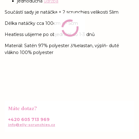
jednoduchá
údržba
Součástí sady je natáčka + 2 scrunchies velikosti Slim
Délka natáčky cca 100cm +/- 5cm
Heatless ušijeme po objednání do 1-3 dnů
Materiál: Satén 97% polyester 3%elastan, výplň- duté
vlákno 100% polyester
Máte dotaz?
+420 605 713 969
info@elly-scrunchies.cz