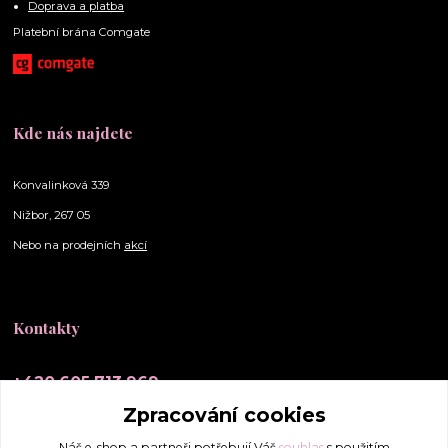
Doprava a platba
Platební brána Comgate
Kde nás najdete
Konvalinková 339
Nižbor, 267 05
Nebo na prodejních
akcí
Kontakty
+420 605 713 969
(Po-Ne, 10-20 hod.)
Zpracování cookies
info@elly-scrunchies.cz
Náš e-shop a partneři potřebují Váš
souhlas
s použitím