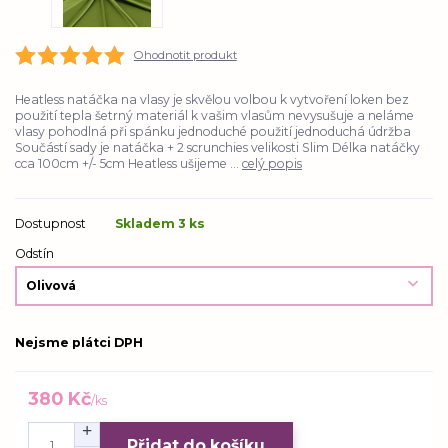
Ohodnotit produkt
Heatless natáčka na vlasy je skvělou volbou k vytvoření loken bez
použití tepla šetrný materiál k vašim vlasům nevysušuje a neláme
vlasy pohodlná při spánku jednoduché použití jednoduchá údržba
Součástí sady je natáčka + 2 scrunchies velikosti Slim Délka natáčky
cca 100cm +/- 5cm Heatless ušijeme ...
celý popis
Dostupnost
Skladem 3 ks
Odstín
Nejsme plátci DPH
380 Kč
/
ks
Přidat do košíku