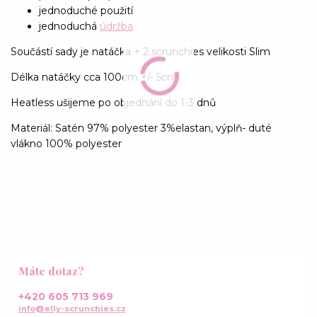
jednoduché použití
jednoduchá
údržba
Součástí sady je natáčka + 2 scrunchies velikosti Slim
Délka natáčky cca 100cm +/- 5cm
Heatless ušijeme po objednání do 1-3 dnů
Materiál: Satén 97% polyester 3%elastan, výplň- duté
vlákno 100% polyester
Máte dotaz?
+420 605 713 969
info@elly-scrunchies.cz