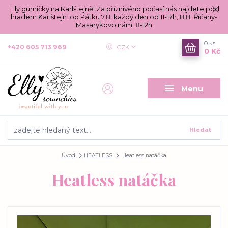
Elly gumičky na Karlštejně! Za příznivého počasí nás najdete pod
hradem Karlštejn: od Pátku 7.8. každý den od 11-17h, 8.8. Říčany-
Masarykovo nám. 8-12h
0
ks
+420 605 713 969
CZK
0 Kč
Menu
Hledat
Úvod
HEATLESS
Heatless natáčka
Heatless natáčka