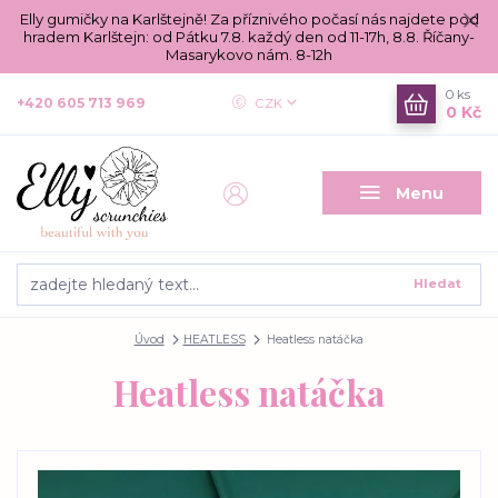
Elly gumičky na Karlštejně! Za příznivého počasí nás najdete pod
hradem Karlštejn: od Pátku 7.8. každý den od 11-17h, 8.8. Říčany-
Masarykovo nám. 8-12h
0
ks
+420 605 713 969
CZK
0 Kč
Menu
Hledat
Úvod
HEATLESS
Heatless natáčka
Heatless natáčka