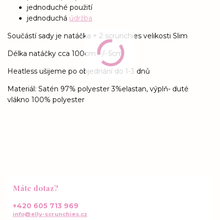
jednoduché použití
jednoduchá
údržba
Součástí sady je natáčka + 2 scrunchies velikosti Slim
Délka natáčky cca 100cm +/- 5cm
Heatless ušijeme po objednání do 1-3 dnů
Materiál: Satén 97% polyester 3%elastan, výplň- duté
vlákno 100% polyester
Máte dotaz?
+420 605 713 969
info@elly-scrunchies.cz