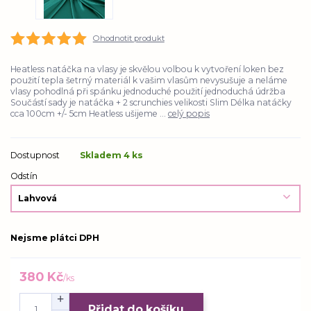
Ohodnotit produkt
Heatless natáčka na vlasy je skvělou volbou k vytvoření loken bez
použití tepla šetrný materiál k vašim vlasům nevysušuje a neláme
vlasy pohodlná při spánku jednoduché použití jednoduchá údržba
Součástí sady je natáčka + 2 scrunchies velikosti Slim Délka natáčky
cca 100cm +/- 5cm Heatless ušijeme ...
celý popis
Dostupnost
Skladem 4 ks
Odstín
Nejsme plátci DPH
380 Kč
/
ks
Přidat do košíku