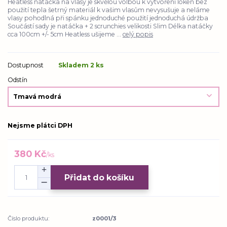
Heatless natáčka na vlasy je skvělou volbou k vytvoření loken bez
použití tepla šetrný materiál k vašim vlasům nevysušuje a neláme
vlasy pohodlná při spánku jednoduché použití jednoduchá údržba
Součástí sady je natáčka + 2 scrunchies velikosti Slim Délka natáčky
cca 100cm +/- 5cm Heatless ušijeme ...
celý popis
Dostupnost
Skladem 2 ks
Odstín
Nejsme plátci DPH
380 Kč
/
ks
Přidat do košíku
Číslo produktu:
z0001/3