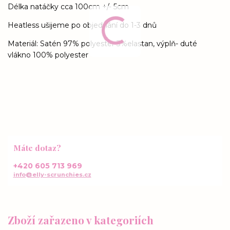
Délka natáčky cca 100cm +/- 5cm
Heatless ušijeme po objednání do 1-3 dnů
Materiál: Satén 97% polyester 3%elastan, výplň- duté
vlákno 100% polyester
Máte dotaz?
+420 605 713 969
info@elly-scrunchies.cz
Zboží zařazeno v kategoriích