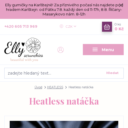
Elly gumičky na Karlštejně! Za příznivého počasí nás najdete pod
hradem Karlštejn: od Pátku 7.8. každý den od 11-17h, 8.8. Říčany-
Masarykovo nám. 8-12h
0
ks
+420 605 713 969
CZK
0 Kč
Menu
Hledat
Úvod
HEATLESS
Heatless natáčka
Heatless natáčka