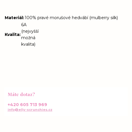
Materiál
:
100% pravé morušové hedvábí (mulberry silk)
6A
(nejvyšší
Kvalita
:
možná
kvalita)
Máte dotaz?
+420 605 713 969
info@elly-scrunchies.cz