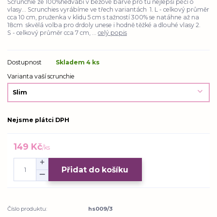
Scrunchie ze 100%hedvábí v béžové barvě pro tu nejlepší péči o
vlasy... Scrunchies vyrábíme ve třech variantách 1. L - celkový průměr
cca 10 cm, pruženka v klidu 5 cm s tažností 300% se natáhne až na
18cm skvělá volba pro drdoly unese i hodně těžké a dlouhé vlasy 2.
S - celkový průměr cca 7 cm, ...
celý popis
Dostupnost
Skladem 4 ks
Varianta vaší scrunchie
Nejsme plátci DPH
149 Kč
/
ks
Přidat do košíku
Číslo produktu:
hs009/3