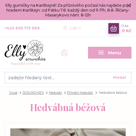
Elly gumičky na Karlštejně! Za příznivého počasí nás najdete pod
hradem Karlštejn: od Pátku 7.8. každý den od 11-17h, 8.8. Říčany-
Masarykovo nám. 8-12h
0
ks
+420 605 713 969
CZK
0 Kč
Menu
Hledat
Úvod
SCRUNCHIES
Hedvábí
Přírodní hedvábí
Hedvábná béžová
Hedvábná béžová