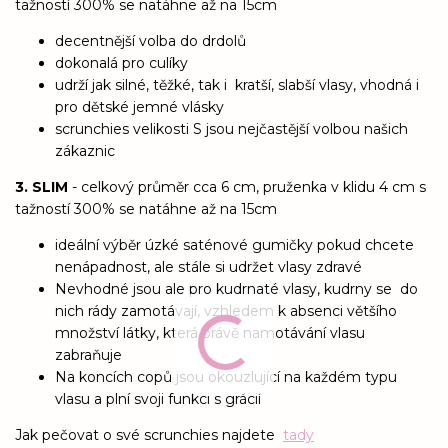
tažností 300% se natáhne až na 15cm
decentnější volba do drdolů
dokonalá pro culíky
udrží jak silné, těžké, tak i kratší, slabší vlasy, vhodná i
pro dětské jemné vlásky
scrunchies velikosti S jsou nejčastější volbou našich
zákaznic
3. SLIM
- celkový průměr cca 6 cm, pruženka v klidu 4 cm s
tažností 300% se natáhne až na 15cm
ideální výběr úzké saténové gumičky pokud chcete
nenápadnost, ale stále si udržet vlasy zdravé
Nevhodné jsou ale pro kudrnaté vlasy, kudrny se do
nich rády zamotávají, vzhledem k absenci většího
množství látky, která právě namotávání vlasu
zabraňuje
Na koncích copů jsou okouzlující na každém typu
vlasu a plní svoji funkci s grácií
Jak pečovat o své scrunchies najdete
tady