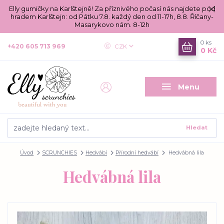
Elly gumičky na Karlštejně! Za příznivého počasí nás najdete pod
hradem Karlštejn: od Pátku 7.8. každý den od 11-17h, 8.8. Říčany-
Masarykovo nám. 8-12h
0
ks
+420 605 713 969
CZK
0 Kč
Menu
Hledat
Úvod
SCRUNCHIES
Hedvábí
Přírodní hedvábí
Hedvábná lila
Hedvábná lila