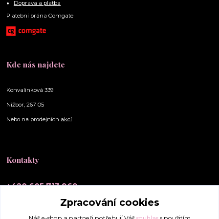
Doprava a platba
Platební brána Comgate
Kde nás najdete
Konvalinková 339
Nižbor, 267 05
Nebo na prodejních
akcí
Kontakty
+420 605 713 969
(Po-Ne, 10-20 hod.)
Zpracování cookies
info@elly-scrunchies.cz
Náš e-shop a partneři potřebují Váš
souhlas
s použitím