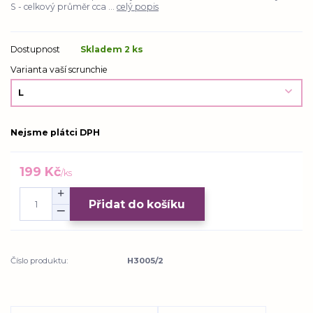
S - celkový průměr cca ...
celý popis
Dostupnost
Skladem 2 ks
Varianta vaší scrunchie
Nejsme plátci DPH
199 Kč
/
ks
Přidat do košíku
Číslo produktu:
H3005/2