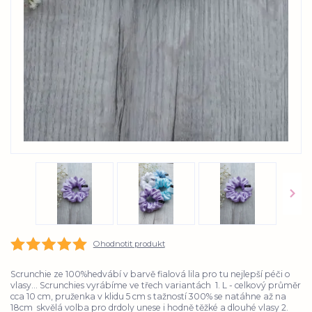
Ohodnotit produkt
Scrunchie ze 100%hedvábí v barvě fialová lila pro tu nejlepší péči o
vlasy... Scrunchies vyrábíme ve třech variantách 1. L - celkový průměr
cca 10 cm, pruženka v klidu 5 cm s tažností 300% se natáhne až na
18cm skvělá volba pro drdoly unese i hodně těžké a dlouhé vlasy 2.