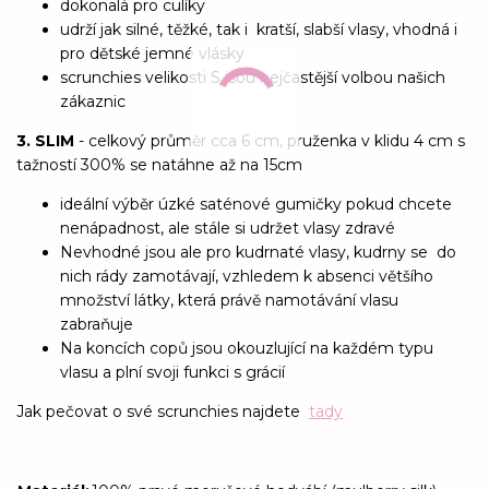
dokonalá pro culíky
udrží jak silné, těžké, tak i kratší, slabší vlasy, vhodná i
pro dětské jemné vlásky
scrunchies velikosti S jsou nejčastější volbou našich
zákaznic
3. SLIM
- celkový průměr cca 6 cm, pruženka v klidu 4 cm s
tažností 300% se natáhne až na 15cm
ideální výběr úzké saténové gumičky pokud chcete
nenápadnost, ale stále si udržet vlasy zdravé
Nevhodné jsou ale pro kudrnaté vlasy, kudrny se do
nich rády zamotávají, vzhledem k absenci většího
množství látky, která právě namotávání vlasu
zabraňuje
Na koncích copů jsou okouzlující na každém typu
vlasu a plní svoji funkci s grácií
Jak pečovat o své scrunchies najdete
tady