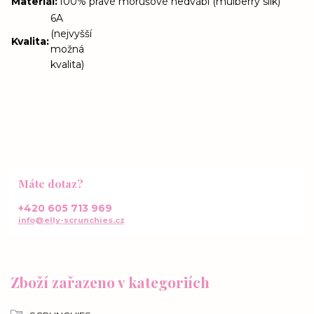
Materiál
:
100% pravé morušové hedvábí (mulberry silk)
6A
(nejvyšší
Kvalita
:
možná
kvalita)
Máte dotaz?
+420 605 713 969
info@elly-scrunchies.cz
Zboží zařazeno v kategoriích