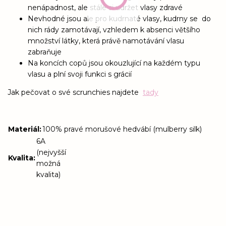
nenápadnost, ale stále si udržet vlasy zdravé
Nevhodné jsou ale pro kudrnaté vlasy, kudrny se do
nich rády zamotávají, vzhledem k absenci většího
množství látky, která právě namotávání vlasu
zabraňuje
Na koncích copů jsou okouzlující na každém typu
vlasu a plní svoji funkci s grácií
Jak pečovat o své scrunchies najdete
tady
Materiál
:
100% pravé morušové hedvábí (mulberry silk)
6A
(nejvyšší
Kvalita
:
možná
kvalita)