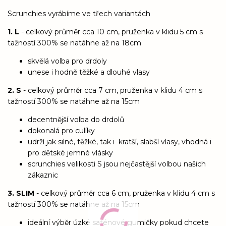
Scrunchies vyrábíme ve třech variantách
1. L
- celkový průměr cca 10 cm, pruženka v klidu 5 cm s
tažností 300% se natáhne až na 18cm
skvělá volba pro drdoly
unese i hodně těžké a dlouhé vlasy
2. S
- celkový průměr cca 7 cm, pruženka v klidu 4 cm s
tažností 300% se natáhne až na 15cm
decentnější volba do drdolů
dokonalá pro culíky
udrží jak silné, těžké, tak i kratší, slabší vlasy, vhodná i
pro dětské jemné vlásky
scrunchies velikosti S jsou nejčastější volbou našich
zákaznic
3. SLIM
- celkový průměr cca 6 cm, pruženka v klidu 4 cm s
tažností 300% se natáhne až na 15cm
ideální výběr úzké saténové gumičky pokud chcete