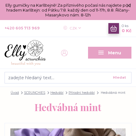
Elly gumičky na Karlštejně! Za příznivého počasí nás najdete pod
hradem Karlštejn: od Pátku 7.8. každý den od 11-17h, 8.8. Říčany-
Masarykovo nám. 8-12h
0
ks
+420 605 713 969
CZK
0 Kč
Menu
Hledat
Úvod
SCRUNCHIES
Hedvábí
Přírodní hedvábí
Hedvábná mint
Hedvábná mint