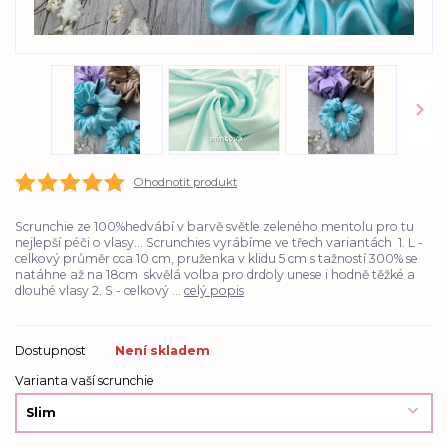
Ohodnotit produkt
Scrunchie ze 100%hedvábí v barvě světle zeleného mentolu pro tu
nejlepší péči o vlasy... Scrunchies vyrábíme ve třech variantách 1. L -
celkový průměr cca 10 cm, pruženka v klidu 5 cm s tažností 300% se
natáhne až na 18cm skvělá volba pro drdoly unese i hodně těžké a
dlouhé vlasy 2. S - celkový ...
celý popis
Dostupnost
Není skladem
Varianta vaší scrunchie