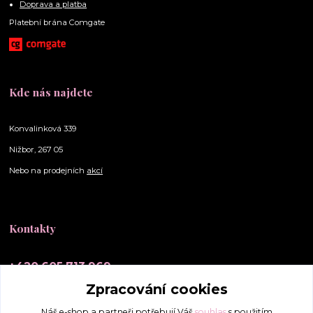
Doprava a platba
Platební brána Comgate
Kde nás najdete
Konvalinková 339
Nižbor, 267 05
Nebo na prodejních
akcí
Kontakty
+420 605 713 969
(Po-Ne, 10-20 hod.)
Zpracování cookies
info@elly-scrunchies.cz
Náš e-shop a partneři potřebují Váš
souhlas
s použitím