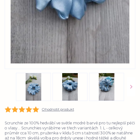
Ohodnotit produkt
Scrunchie ze 100% hedvábí ve světle modré barvě pro tu nejlepší péči
o vlasy... Scrunchies vyrábíme ve třech variantách 1. L - celkový
průměr cca 10 cm, pruženka v klidu 5 cm s tažností 300% se natáhne
až na 18cm skvělá volba pro drdoly unese i hodně těžké a dlouhé