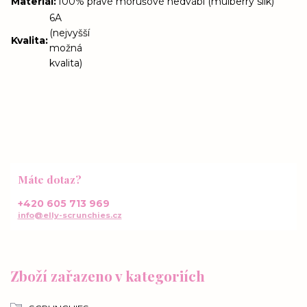
Materiál
:
100% pravé morušové hedvábí (mulberry silk)
6A
(nejvyšší
Kvalita
:
možná
kvalita)
Máte dotaz?
+420 605 713 969
info@elly-scrunchies.cz
Zboží zařazeno v kategoriích