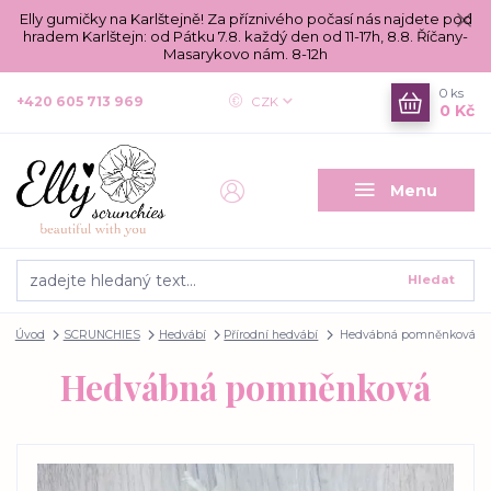
Elly gumičky na Karlštejně! Za příznivého počasí nás najdete pod
hradem Karlštejn: od Pátku 7.8. každý den od 11-17h, 8.8. Říčany-
Masarykovo nám. 8-12h
0
ks
+420 605 713 969
CZK
0 Kč
Menu
Hledat
Úvod
SCRUNCHIES
Hedvábí
Přírodní hedvábí
Hedvábná pomněnková
Hedvábná pomněnková