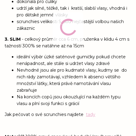
dokonalá pro culíky
udrží jak silné, těžké, tak i kratší, slabší vlasy, vhodná i
pro dětské jemné vlásky
scrunchies velikosti S jsou nejčastější volbou našich
zákaznic
3. SLIM
- celkový průměr cca 6 cm, pruženka v klidu 4 cm s
tažností 300% se natáhne až na 15cm
ideální výběr úzké saténové gumičky pokud chcete
nenápadnost, ale stále si udržet vlasy zdravé
Nevhodné jsou ale pro kudrnaté vlasy, kudrny se do
nich rády zamotávají, vzhledem k absenci většího
množství látky, která právě namotávání vlasu
zabraňuje
Na koncích copů jsou okouzlující na každém typu
vlasu a plní svoji funkci s grácií
Jak pečovat o své scrunchies najdete
tady