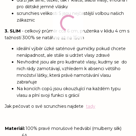
udrží jak silné, těžké, tak i kratší, slabší vlasy, vhodná i
pro dětské jemné vlásky
scrunchies velikosti S jsou nejčastější volbou našich
zákaznic
3. SLIM
- celkový průměr cca 6 cm, pruženka v klidu 4 cm s
tažností 300% se natáhne až na 15cm
ideální výběr úzké saténové gumičky pokud chcete
nenápadnost, ale stále si udržet vlasy zdravé
Nevhodné jsou ale pro kudrnaté vlasy, kudrny se do
nich rády zamotávají, vzhledem k absenci většího
množství látky, která právě namotávání vlasu
zabraňuje
Na koncích copů jsou okouzlující na každém typu
vlasu a plní svoji funkci s grácií
Jak pečovat o své scrunchies najdete
tady
Materiál
:
100% pravé morušové hedvábí (mulberry silk)
6A