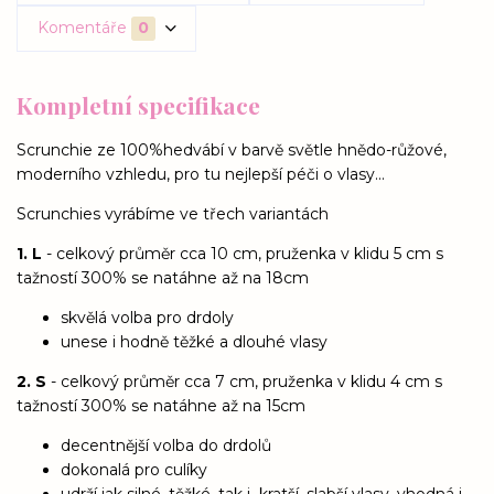
Komentáře
0
Kompletní specifikace
Scrunchie ze 100%hedvábí v barvě světle hnědo-růžové,
moderního vzhledu, pro tu nejlepší péči o vlasy...
Scrunchies vyrábíme ve třech variantách
1. L
- celkový průměr cca 10 cm, pruženka v klidu 5 cm s
tažností 300% se natáhne až na 18cm
skvělá volba pro drdoly
unese i hodně těžké a dlouhé vlasy
2. S
- celkový průměr cca 7 cm, pruženka v klidu 4 cm s
tažností 300% se natáhne až na 15cm
decentnější volba do drdolů
dokonalá pro culíky