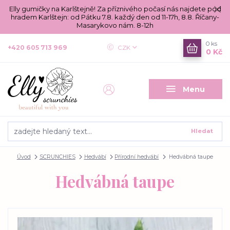
Elly gumičky na Karlštejně! Za příznivého počasí nás najdete pod
hradem Karlštejn: od Pátku 7.8. každý den od 11-17h, 8.8. Říčany-
Masarykovo nám. 8-12h
0
ks
+420 605 713 969
CZK
0 Kč
Menu
Hledat
Úvod
SCRUNCHIES
Hedvábí
Přírodní hedvábí
Hedvábná taupe
Hedvábná taupe