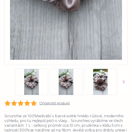
Ohodnotit produkt
Scrunchie ze 100%hedvábí v barvě světle hnědo-růžové, moderního
vzhledu, pro tu nejlepší péči o vlasy... Scrunchies vyrábíme ve třech
variantách 1. L - celkový průměr cca 10 cm, pruženka v klidu 5 cm s
tažností 300% se natáhne až na 18cm skvělá volba pro drdoly unese i