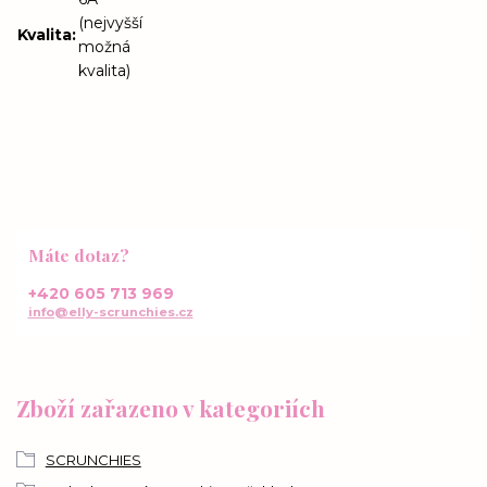
(nejvyšší
Kvalita
:
možná
kvalita)
Máte dotaz?
+420 605 713 969
info@elly-scrunchies.cz
Zboží zařazeno v kategoriích
SCRUNCHIES