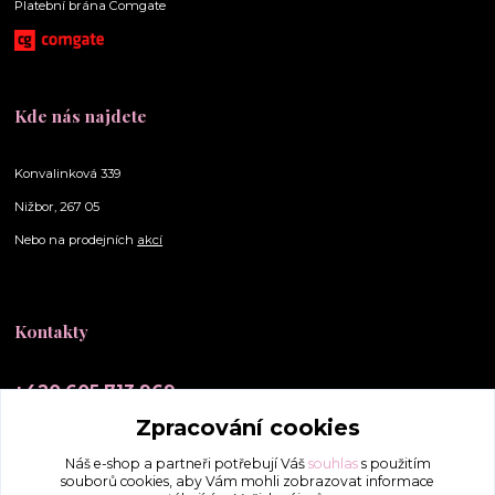
Platební brána Comgate
Kde nás najdete
Konvalinková 339
Nižbor, 267 05
Nebo na prodejních
akcí
Kontakty
+420 605 713 969
(Po-Ne, 10-20 hod.)
Zpracování cookies
info@elly-scrunchies.cz
Náš e-shop a partneři potřebují Váš
souhlas
s použitím
souborů cookies, aby Vám mohli zobrazovat informace