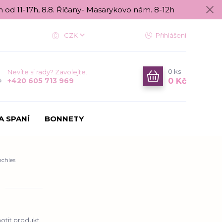
n od 11-17h, 8.8. Říčany- Masarykovo nám. 8-12h
CZK
Přihlášení
0
ks
Nevíte si rady? Zavolejte.
0 Kč
+420 605 713 969
A SPANÍ
BONNETY
nchies
tit produkt