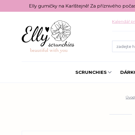
Elly gumičky na Karlštejně! Za příznivého poča
Kalendář pr
SCRUNCHIES
DÁRK
Úvod