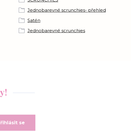
Jednobarevné scrunchies- přehled
Satén
Jednobarevné scrunchies
y!
řihlásit se