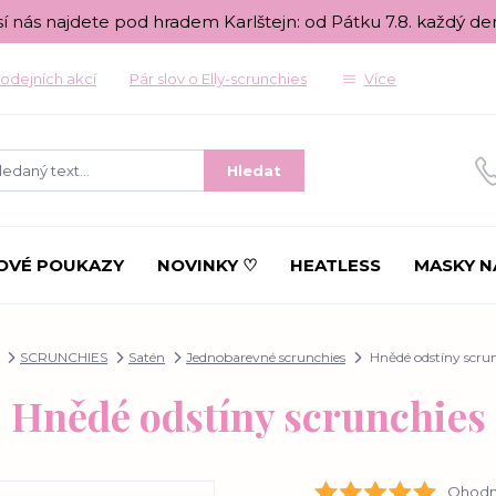
sí nás najdete pod hradem Karlštejn: od Pátku 7.8. každý de
odejních akcí
Pár slov o Elly-scrunchies
Více
Hledat
OVÉ POUKAZY
NOVINKY ♡
HEATLESS
MASKY N
SCRUNCHIES
Satén
Jednobarevné scrunchies
Hnědé odstíny scru
Hnědé odstíny scrunchies
Ohodno