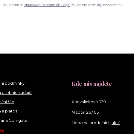
Souhlasím se
zpracováním osobních údajů
za účelem rozesílky newsletteru.
Kde nás najdete
ní podmínky
 osobních údajů
ční řád
Konvalinková 339
 a platba
Nižbor, 267 05
brána Comgate
Nebo na prodejních
akcí