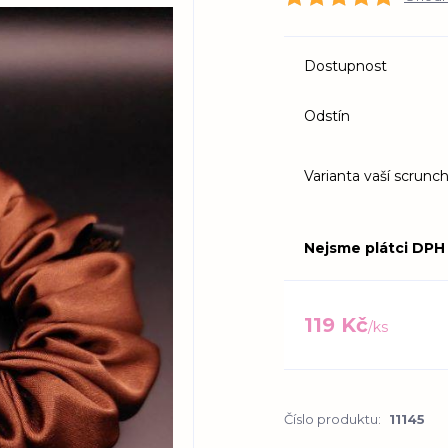
Dostupnost
Odstín
Varianta vaší scrunch
Nejsme plátci DPH
119 Kč
/
ks
Číslo produktu:
11145