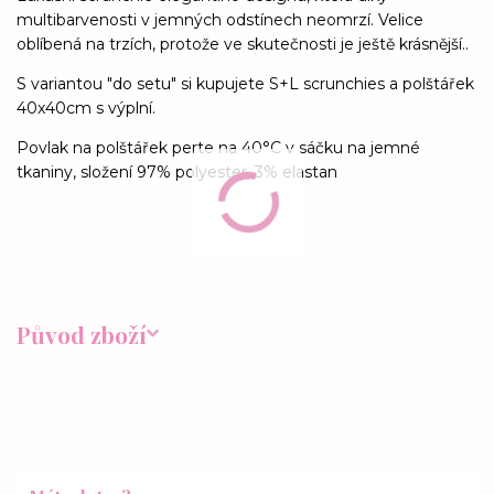
multibarvenosti v jemných odstínech neomrzí. Velice
oblíbená na trzích, protože ve skutečnosti je ještě krásnější..
S variantou "do setu" si kupujete S+L scrunchies a polštářek
40x40cm s výplní.
Povlak na polštářek perte na 40°C v sáčku na jemné
tkaniny, složení 97% polyester, 3% elastan
Původ zboží