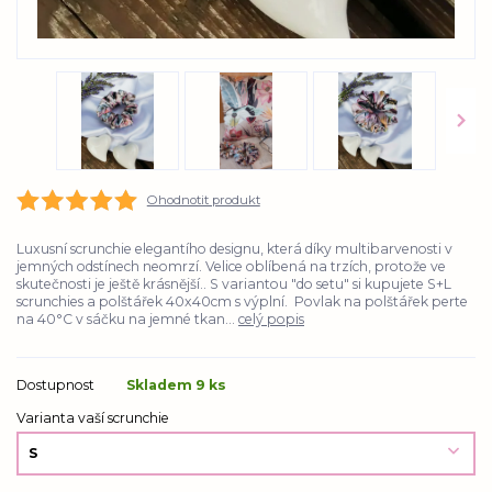
Ohodnotit produkt
Luxusní scrunchie elegantího designu, která díky multibarvenosti v
jemných odstínech neomrzí. Velice oblíbená na trzích, protože ve
skutečnosti je ještě krásnější.. S variantou "do setu" si kupujete S+L
scrunchies a polštářek 40x40cm s výplní. Povlak na polštářek perte
na 40°C v sáčku na jemné tkan...
celý popis
Dostupnost
Skladem 9 ks
Varianta vaší scrunchie