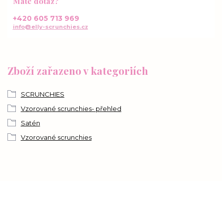
Máte dotaz?
+420 605 713 969
info@elly-scrunchies.cz
Zboží zařazeno v kategoriích
SCRUNCHIES
Vzorované scrunchies- přehled
Satén
Vzorované scrunchies