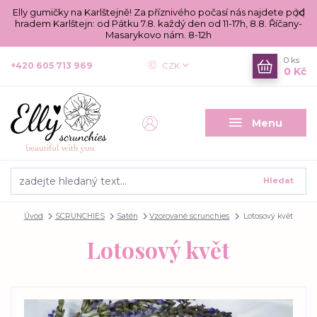
Elly gumičky na Karlštejně! Za příznivého počasí nás najdete pod
hradem Karlštejn: od Pátku 7.8. každý den od 11-17h, 8.8. Říčany-
Masarykovo nám. 8-12h
0
ks
+420 605 713 969
CZK
0 Kč
Menu
Hledat
Úvod
SCRUNCHIES
Satén
Vzorované scrunchies
Lotosový květ
Lotosový květ