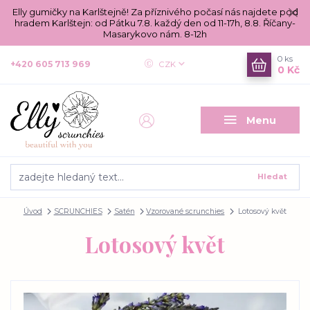
Elly gumičky na Karlštejně! Za příznivého počasí nás najdete pod
hradem Karlštejn: od Pátku 7.8. každý den od 11-17h, 8.8. Říčany-
Masarykovo nám. 8-12h
0
ks
+420 605 713 969
CZK
0 Kč
Menu
Hledat
Úvod
SCRUNCHIES
Satén
Vzorované scrunchies
Lotosový květ
Lotosový květ