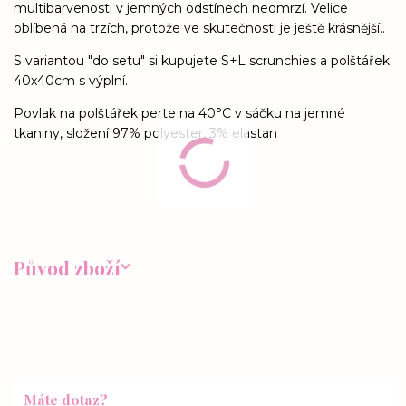
multibarvenosti v jemných odstínech neomrzí. Velice
oblíbená na trzích, protože ve skutečnosti je ještě krásnější..
S variantou "do setu" si kupujete S+L scrunchies a polštářek
40x40cm s výplní.
Povlak na polštářek perte na 40°C v sáčku na jemné
tkaniny, složení 97% polyester, 3% elastan
Původ zboží
Máte dotaz?