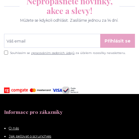
Nepropásněte novinky,
akce a slevy!
Můžete se kdykoli odhlásit. Zasíláme jednou za 14 dní.
Přihlásit se
Souhlasím se
zpracováním osobních údajů
za účelem rozesílky newsletteru.
Informace pro zákazníky
O nás
Jak pečovat o scrunchies