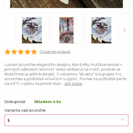
Ohodnotit produkt
Luxusní scrunchie elegantího designu, která díky multibarvenosti v
jemných odstínech neomrzí. Velice oblíbená na trzích, protože ve
skutečnosti je ještě krásnější.. S variantou "do setu" si kupujete S+L
scrunchies a polštářek 40x40cm s výplní. Povlak na polštářek perte
na 40°C v sáčku na jemné tkan...
celý popis
Dostupnost
Skladem 4 ks
Varianta vaší scrunchie