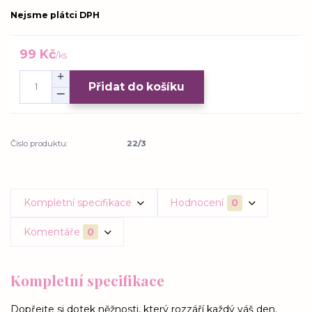
Nejsme plátci DPH
99 Kč
/
ks
Přidat do košíku
Číslo produktu:
22/3
Kompletní specifikace
Hodnocení
0
Komentáře
0
Kompletní specifikace
Dopřejte si dotek něžnosti, který rozzáří každý váš den.