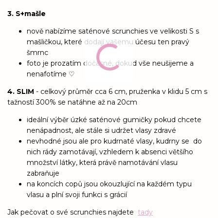
3. S+mašle
nově nabízíme saténové scrunchies ve velikosti S s
mašličkou, které dodají vašemu účesu ten pravý
šmrnc
foto je prozatím dočasné, dokud vše neušijeme a
nenafotíme ♡
4. SLIM
- celkový průměr cca 6 cm, pruženka v klidu 5 cm s
tažností 300% se natáhne až na 20cm
ideální výběr úzké saténové gumičky pokud chcete
nenápadnost, ale stále si udržet vlasy zdravé
nevhodné jsou ale pro kudrnaté vlasy, kudrny se do
nich rády zamotávají, vzhledem k absenci většího
množství látky, která právě namotávání vlasu
zabraňuje
na koncích copů jsou okouzlující na každém typu
vlasu a plní svoji funkci s grácií
Jak pečovat o své scrunchies najdete
tady