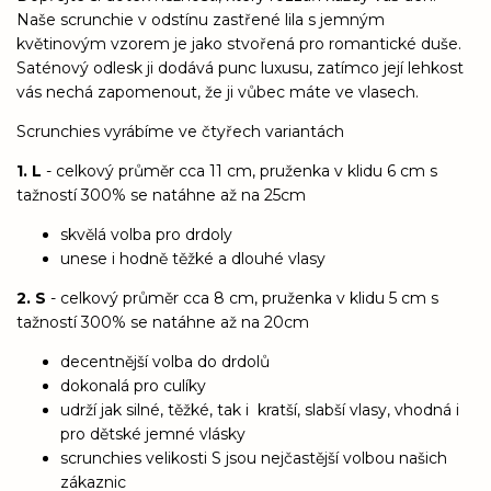
Naše scrunchie v odstínu zastřené lila s jemným
květinovým vzorem je jako stvořená pro romantické duše.
Saténový odlesk ji dodává punc luxusu, zatímco její lehkost
vás nechá zapomenout, že ji vůbec máte ve vlasech.
Scrunchies vyrábíme ve čtyřech variantách
1. L
- celkový průměr cca 11 cm, pruženka v klidu 6 cm s
tažností 300% se natáhne až na 25cm
skvělá volba pro drdoly
unese i hodně těžké a dlouhé vlasy
2. S
- celkový průměr cca 8 cm, pruženka v klidu 5 cm s
tažností 300% se natáhne až na 20cm
decentnější volba do drdolů
dokonalá pro culíky
udrží jak silné, těžké, tak i kratší, slabší vlasy, vhodná i
pro dětské jemné vlásky
scrunchies velikosti S jsou nejčastější volbou našich
zákaznic