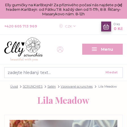
Elly gumičky na Karlštejně! Za příznivého počasí nás najdete pod
hradem Karlštejn: od Pátku 7.8. každý den od 11-17h, 8.8. Říčany-
Masarykovo nám. 8-12h
0
ks
+420 605 713 969
CZK
0 Kč
Menu
Hledat
Úvod
SCRUNCHIES
Satén
Vzorované scrunchies
Lila Meadow
Lila Meadow