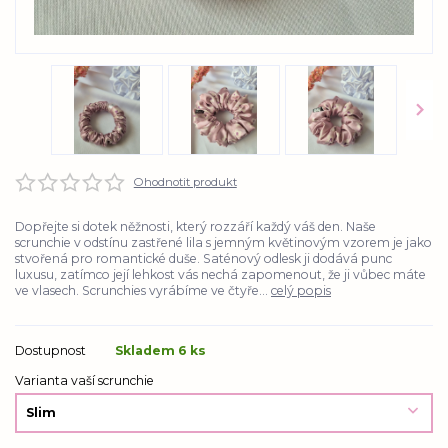
Ohodnotit produkt
Dopřejte si dotek něžnosti, který rozzáří každý váš den. Naše
scrunchie v odstínu zastřené lila s jemným květinovým vzorem je jako
stvořená pro romantické duše. Saténový odlesk ji dodává punc
luxusu, zatímco její lehkost vás nechá zapomenout, že ji vůbec máte
ve vlasech. Scrunchies vyrábíme ve čtyře...
celý popis
Dostupnost
Skladem 6 ks
Varianta vaší scrunchie