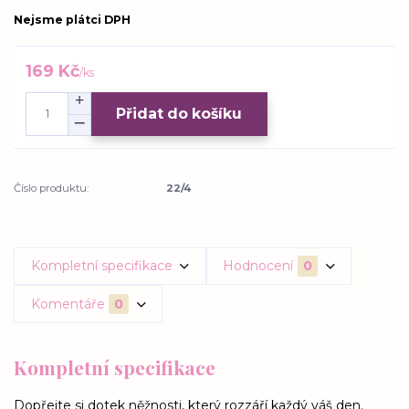
Nejsme plátci DPH
169 Kč
/
ks
Přidat do košíku
Číslo produktu:
22/4
Kompletní specifikace
Hodnocení
0
Komentáře
0
Kompletní specifikace
Dopřejte si dotek něžnosti, který rozzáří každý váš den.