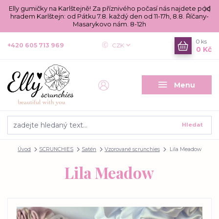
Elly gumičky na Karlštejně! Za příznivého počasí nás najdete pod
hradem Karlštejn: od Pátku 7.8. každý den od 11-17h, 8.8. Říčany-
Masarykovo nám. 8-12h
0
ks
+420 605 713 969
CZK
0 Kč
Menu
Hledat
Úvod
SCRUNCHIES
Satén
Vzorované scrunchies
Lila Meadow
Lila Meadow