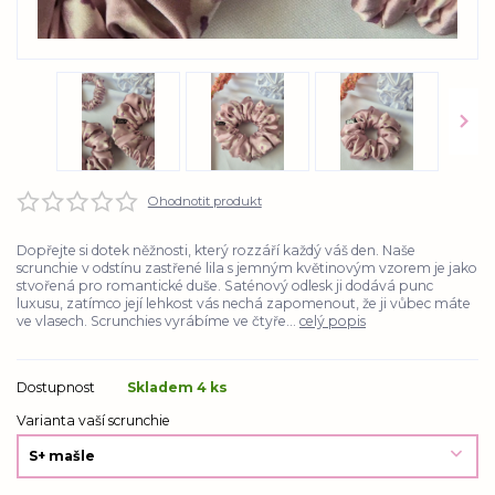
Ohodnotit produkt
Dopřejte si dotek něžnosti, který rozzáří každý váš den. Naše
scrunchie v odstínu zastřené lila s jemným květinovým vzorem je jako
stvořená pro romantické duše. Saténový odlesk ji dodává punc
luxusu, zatímco její lehkost vás nechá zapomenout, že ji vůbec máte
ve vlasech. Scrunchies vyrábíme ve čtyře...
celý popis
Dostupnost
Skladem 4 ks
Varianta vaší scrunchie