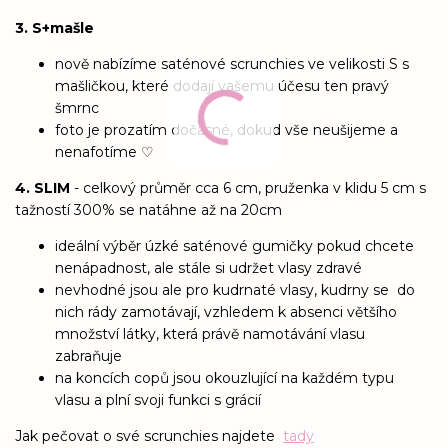
3. S+mašle
nově nabízíme saténové scrunchies ve velikosti S s
mašličkou, které dodají vašemu účesu ten pravý
šmrnc
foto je prozatím dočasné, dokud vše neušijeme a
nenafotíme ♡
4. SLIM
- celkový průměr cca 6 cm, pruženka v klidu 5 cm s
tažností 300% se natáhne až na 20cm
ideální výběr úzké saténové gumičky pokud chcete
nenápadnost, ale stále si udržet vlasy zdravé
nevhodné jsou ale pro kudrnaté vlasy, kudrny se do
nich rády zamotávají, vzhledem k absenci většího
množství látky, která právě namotávání vlasu
zabraňuje
na koncích copů jsou okouzlující na každém typu
vlasu a plní svoji funkci s grácií
Jak pečovat o své scrunchies najdete
tady