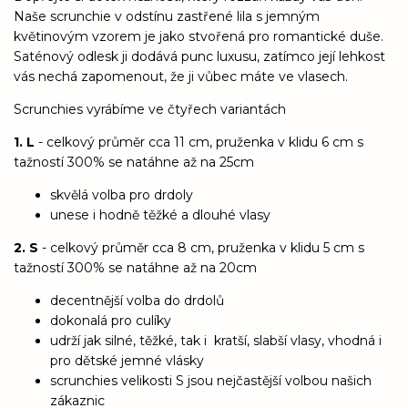
Naše scrunchie v odstínu zastřené lila s jemným
květinovým vzorem je jako stvořená pro romantické duše.
Saténový odlesk ji dodává punc luxusu, zatímco její lehkost
vás nechá zapomenout, že ji vůbec máte ve vlasech.
Scrunchies vyrábíme ve čtyřech variantách
1. L
- celkový průměr cca 11 cm, pruženka v klidu 6 cm s
tažností 300% se natáhne až na 25cm
skvělá volba pro drdoly
unese i hodně těžké a dlouhé vlasy
2. S
- celkový průměr cca 8 cm, pruženka v klidu 5 cm s
tažností 300% se natáhne až na 20cm
decentnější volba do drdolů
dokonalá pro culíky
udrží jak silné, těžké, tak i kratší, slabší vlasy, vhodná i
pro dětské jemné vlásky
scrunchies velikosti S jsou nejčastější volbou našich
zákaznic